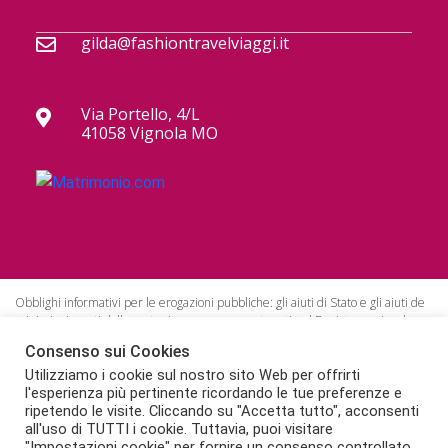
gilda@fashiontravelviaggi.it
Via Portello, 4/L
41058 Vignola MO
Obblighi informativi per le erogazioni pubbliche: gli aiuti di Stato e gli aiuti de
minimis ricevuti dalla nostra impresa sono contenuti nel Registro nazionale
degli aiuti di Stato di cui all’art. 52 della L. 234/2012.
Consenso sui Cookies
Fondo di garanzia con polizza numero 40321512001640 Tua Assistance.
Utilizziamo i cookie sul nostro sito Web per offrirti
Impresa in regola con RC Turismo con polizza numero 112799198.
l'esperienza più pertinente ricordando le tue preferenze e
ripetendo le visite. Cliccando su "Accetta tutto", acconsenti
all'uso di TUTTI i cookie. Tuttavia, puoi visitare
"Impostazioni cookie" per fornire un consenso controllato.