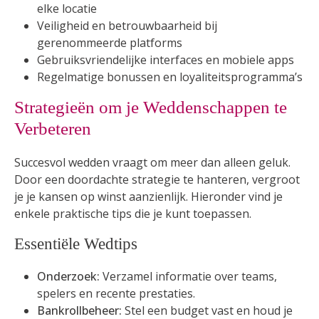
elke locatie
Veiligheid en betrouwbaarheid bij
gerenommeerde platforms
Gebruiksvriendelijke interfaces en mobiele apps
Regelmatige bonussen en loyaliteitsprogramma’s
Strategieën om je Weddenschappen te
Verbeteren
Succesvol wedden vraagt om meer dan alleen geluk.
Door een doordachte strategie te hanteren, vergroot
je je kansen op winst aanzienlijk. Hieronder vind je
enkele praktische tips die je kunt toepassen.
Essentiële Wedtips
Onderzoek:
Verzamel informatie over teams,
spelers en recente prestaties.
Bankrollbeheer:
Stel een budget vast en houd je