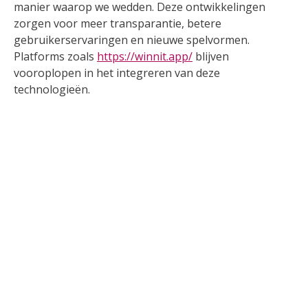
manier waarop we wedden. Deze ontwikkelingen
zorgen voor meer transparantie, betere
gebruikerservaringen en nieuwe spelvormen.
Platforms zoals
https://winnit.app/
blijven
vooroplopen in het integreren van deze
technologieën.