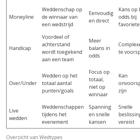
Weddenschap op
Kans op 
Eenvoudig
Moneyline
de winnaar van
odds bij
en direct
een wedstrijd
favoriet
Voordeel of
Meer
achterstand
Complex
Handicap
balans in
wordt toegekend
te voors
odds
aan een team
Focus op
Wedden op het
Kan
totaal,
Over/Under
totaal aantal
onvoors
niet op
punten/goals
zijn
winnaar
Weddenschappen
Spanning
Snelle
Live
tijdens het
en snelle
beslissi
wedden
evenement
kansen
vereist
Overzicht van Wedtypes