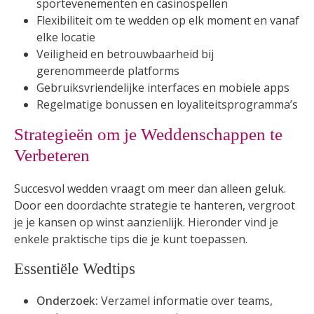
sportevenementen en casinospellen
Flexibiliteit om te wedden op elk moment en vanaf
elke locatie
Veiligheid en betrouwbaarheid bij
gerenommeerde platforms
Gebruiksvriendelijke interfaces en mobiele apps
Regelmatige bonussen en loyaliteitsprogramma’s
Strategieën om je Weddenschappen te
Verbeteren
Succesvol wedden vraagt om meer dan alleen geluk.
Door een doordachte strategie te hanteren, vergroot
je je kansen op winst aanzienlijk. Hieronder vind je
enkele praktische tips die je kunt toepassen.
Essentiële Wedtips
Onderzoek:
Verzamel informatie over teams,