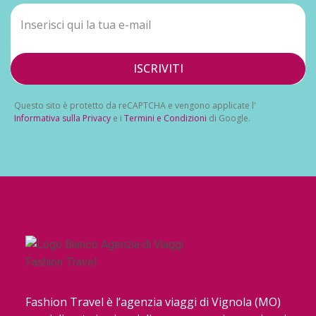
incontrava i nostri gusti, ma c’era talmente tanta
scelta che qualcosa trovavi sempre: pollo, manzo,
patate, verdure, riso, pasta e pizza. Le verdure e la
frutta erano lavate con acqua “buona” quindi abbiamo
ISCRIVITI
mangiato tutto tranquillamente senza mai stare male
una volta. L’aria condizionata nella sala ristorante o in
Questo sito è protetto da reCAPTCHA e vengono applicate l'
reception non era eccessiva quindi non avevi troppo
Informativa sulla Privacy
e i
Termini e Condizioni
di Google.
sbalzo termico.Non abbiamo fatto escursioni,
abbiamo fatto solo la “cammellata” che è stata molto
divertente. In generale è un resort che consiglio molto
e noi, con un bimbo di 2 anni e mezzo ci siamo trovati
benissimo.
Fashion Travel è l’agenzia viaggi di Vignola (MO)