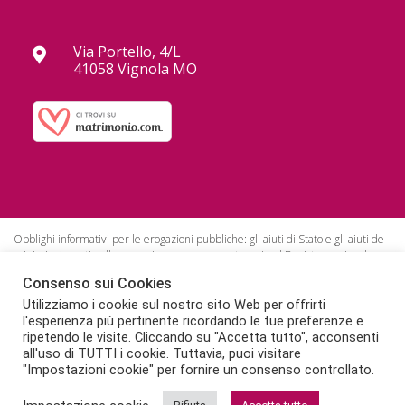
Via Portello, 4/L
41058 Vignola MO
Obblighi informativi per le erogazioni pubbliche: gli aiuti di Stato e gli aiuti de
minimis ricevuti dalla nostra impresa sono contenuti nel Registro nazionale
degli aiuti di Stato di cui all’art. 52 della L. 234/2012.
Consenso sui Cookies
Fondo di garanzia con polizza numero 40321512001640 Tua Assistance.
Utilizziamo i cookie sul nostro sito Web per offrirti
Impresa in regola con RC Turismo con polizza numero 112799198.
l'esperienza più pertinente ricordando le tue preferenze e
ripetendo le visite. Cliccando su "Accetta tutto", acconsenti
all'uso di TUTTI i cookie. Tuttavia, puoi visitare
"Impostazioni cookie" per fornire un consenso controllato.