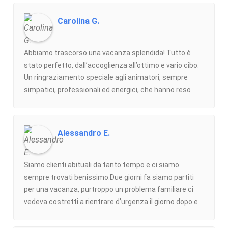
Carolina G.
Abbiamo trascorso una vacanza splendida! Tutto è
stato perfetto, dall’accoglienza all’ottimo e vario cibo.
Un ringraziamento speciale agli animatori, sempre
simpatici, professionali ed energici, che hanno reso
ogni giornata divertente. Lo staff è stato disponibile e
attento. Ci siamo sentiti a casa e torniamo con
bellissimi ricordi. Consigliatissimo per relax e
Alessandro E.
divertimento, torneremo sicuramente!
Siamo clienti abituali da tanto tempo e ci siamo
sempre trovati benissimo.Due giorni fa siamo partiti
per una vacanza, purtroppo un problema familiare ci
vedeva costretti a rientrare d’urgenza il giorno dopo e
l’Agenzia ci ha risolto il problema in modo
eccezionaleFino a tarda sera Gilda ci ha tranquillizzato