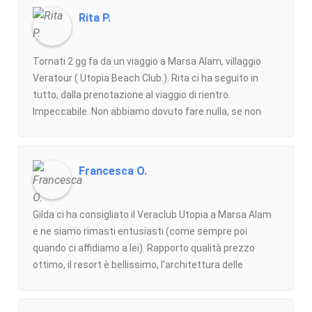
Rita P.
Tornati 2 gg fa da un viaggio a Marsa Alam, villaggio
Veratour ( Utopia Beach Club ). Rita ci ha seguito in
tutto, dalla prenotazione al viaggio di rientro.
Impeccabile. Non abbiamo dovuto fare nulla, se non
mostrare i nostri documenti prima dei soliti controlli all’
aeroporto. Sempre presente per messaggio per
sapere se andava tutto bene e disponibile in caso di
Francesca O.
bisogno. È stata proprio una vacanza SENZA
PENSIERI.Aggiornamento 2026. Viaggio a
Fuerteventura ( Tui Magic LIFE - Jandia ) Fashion travel
Gilda ci ha consigliato il Veraclub Utopia a Marsa Alam
sempre una garanzia. Grazie Rita !!!
e ne siamo rimasti entusiasti (come sempre poi
quando ci affidiamo a lei). Rapporto qualità prezzo
ottimo, il resort è bellissimo, l’architettura delle
camere e delle aree comuni è elegante e diversa dal
solito, non lo fa sembrare il solito stabile “innaturale” .