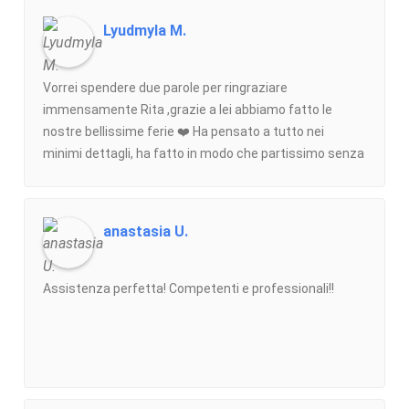
visto il brutto momento che stavamo attraversando
Lyudmyla M.
ed ha gestito il volo di rientro per il giorno successivo
ed i transfer per l’aeroportoQuesto per noi è indice di
grande umanità e professionalità di cui siamo davvero
Vorrei spendere due parole per ringraziare
grati, anche a Valentina per la cordialità
immensamente Rita ,grazie a lei abbiamo fatto le
dimostrataGrazie ancoraAlessandro e Vanna
nostre bellissime ferie ❤️ Ha pensato a tutto nei
minimi dettagli, ha fatto in modo che partissimo senza
pensieri🙏 . E’ il secondo anno che ci appoggiamo a
questa agenzia e sono sempre stati tutti
disponibilissimi e professionali. Straconsigliata 🔝❤️
anastasia U.
Assistenza perfetta! Competenti e professionali!!