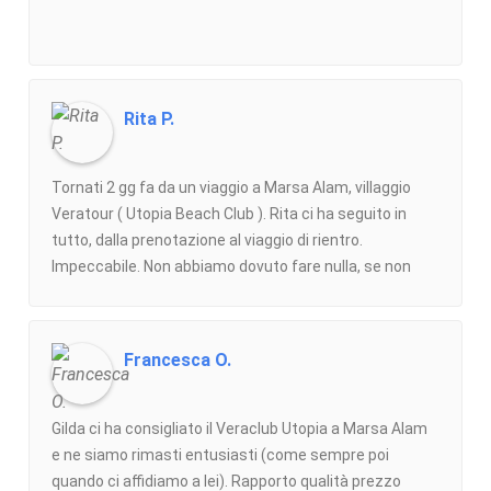
Rita P.
Tornati 2 gg fa da un viaggio a Marsa Alam, villaggio
Veratour ( Utopia Beach Club ). Rita ci ha seguito in
tutto, dalla prenotazione al viaggio di rientro.
Impeccabile. Non abbiamo dovuto fare nulla, se non
mostrare i nostri documenti prima dei soliti controlli all’
aeroporto. Sempre presente per messaggio per
sapere se andava tutto bene e disponibile in caso di
Francesca O.
bisogno. È stata proprio una vacanza SENZA
PENSIERI.Aggiornamento 2026. Viaggio a
Fuerteventura ( Tui Magic LIFE - Jandia ) Fashion travel
Gilda ci ha consigliato il Veraclub Utopia a Marsa Alam
sempre una garanzia. Grazie Rita !!!
e ne siamo rimasti entusiasti (come sempre poi
quando ci affidiamo a lei). Rapporto qualità prezzo