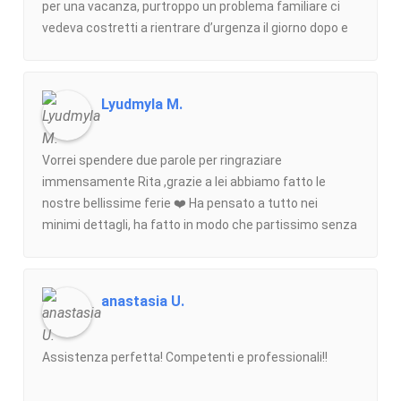
per una vacanza, purtroppo un problema familiare ci
vedeva costretti a rientrare d’urgenza il giorno dopo e
l’Agenzia ci ha risolto il problema in modo
eccezionaleFino a tarda sera Gilda ci ha tranquillizzato
visto il brutto momento che stavamo attraversando
Lyudmyla M.
ed ha gestito il volo di rientro per il giorno successivo
ed i transfer per l’aeroportoQuesto per noi è indice di
grande umanità e professionalità di cui siamo davvero
Vorrei spendere due parole per ringraziare
grati, anche a Valentina per la cordialità
immensamente Rita ,grazie a lei abbiamo fatto le
dimostrataGrazie ancoraAlessandro e Vanna
nostre bellissime ferie ❤️ Ha pensato a tutto nei
minimi dettagli, ha fatto in modo che partissimo senza
pensieri🙏 . E’ il secondo anno che ci appoggiamo a
questa agenzia e sono sempre stati tutti
disponibilissimi e professionali. Straconsigliata 🔝❤️
anastasia U.
Assistenza perfetta! Competenti e professionali!!