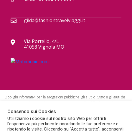
gilda@fashiontravelviaggi.it
Via Portello, 4/L
41058 Vignola MO
Obblighi informativi per le erogazioni pubbliche: gli aiuti di Stato e gli aiuti de
minimis ricevuti dalla nostra impresa sono contenuti nel Registro nazionale
degli aiuti di Stato di cui all’art. 52 della L. 234/2012.
Consenso sui Cookies
Fondo di garanzia con polizza numero 40321512001640 Tua Assistance.
Impresa in regola con RC Turismo con polizza numero 112799198.
Utilizziamo i cookie sul nostro sito Web per offrirti
l'esperienza più pertinente ricordando le tue preferenze e
ripetendo le visite. Cliccando su "Accetta tutto", acconsenti