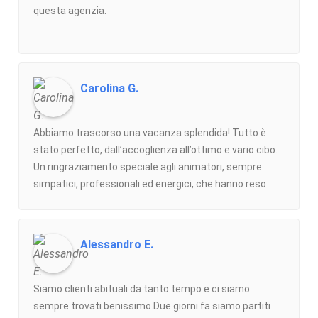
questa agenzia.
Carolina G.
Abbiamo trascorso una vacanza splendida! Tutto è
stato perfetto, dall’accoglienza all’ottimo e vario cibo.
Un ringraziamento speciale agli animatori, sempre
simpatici, professionali ed energici, che hanno reso
ogni giornata divertente. Lo staff è stato disponibile e
attento. Ci siamo sentiti a casa e torniamo con
bellissimi ricordi. Consigliatissimo per relax e
Alessandro E.
divertimento, torneremo sicuramente!
Siamo clienti abituali da tanto tempo e ci siamo
sempre trovati benissimo.Due giorni fa siamo partiti