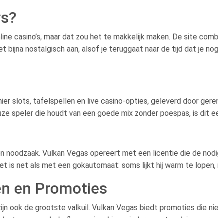
rs?
nline casino’s, maar dat zou het te makkelijk maken. De site com
bijna nostalgisch aan, alsof je teruggaat naar de tijd dat je n
 hier slots, tafelspellen en live casino-opties, geleverd door g
ieuze speler die houdt van een goede mix zonder poespas, is dit e
n noodzaak. Vulkan Vegas opereert met een licentie die de nodige
et is net als met een gokautomaat: soms lijkt hij warm te lopen, 
en en Promoties
ijn ook de grootste valkuil. Vulkan Vegas biedt promoties die ni