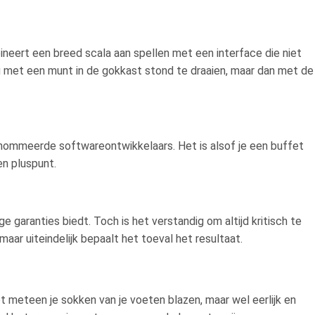
bineert een breed scala aan spellen met een interface die niet
og met een munt in de gokkast stond te draaien, maar dan met de
erenommeerde softwareontwikkelaars. Het is alsof je een buffet
en pluspunt.
 garanties biedt. Toch is het verstandig om altijd kritisch te
maar uiteindelijk bepaalt het toeval het resultaat.
et meteen je sokken van je voeten blazen, maar wel eerlijk en