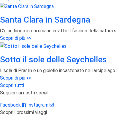
Santa Clara in Sardegna
C’è un luogo in cui rimane intatto il fascino della natura s…
Scopri di più >>
Sotto il sole delle Seychelles
L’isola di Praslin è un gioiello incastonato nell’arcipelago…
Scopri di più >>
Scopri tutti
Seguici sui nostri social:
Facebook
Instagram
Scopri i prossimi viaggi