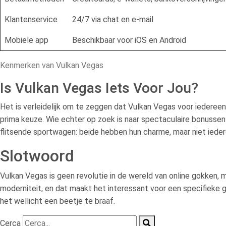
Klantenservice
24/7 via chat en e-mail
Mobiele app
Beschikbaar voor iOS en Android
Kenmerken van Vulkan Vegas
Is Vulkan Vegas Iets Voor Jou?
Het is verleidelijk om te zeggen dat Vulkan Vegas voor iedereen
prima keuze. Wie echter op zoek is naar spectaculaire bonussen 
flitsende sportwagen: beide hebben hun charme, maar niet ieder
Slotwoord
Vulkan Vegas is geen revolutie in de wereld van online gokken, 
moderniteit, en dat maakt het interessant voor een specifieke gr
het wellicht een beetje te braaf.
Cerca