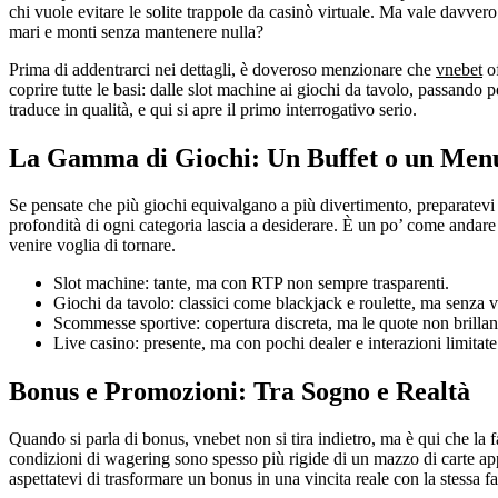
chi vuole evitare le solite trappole da casinò virtuale. Ma vale davvero
mari e monti senza mantenere nulla?
Prima di addentrarci nei dettagli, è doveroso menzionare che
vnebet
of
coprire tutte le basi: dalle slot machine ai giochi da tavolo, passando 
traduce in qualità, e qui si apre il primo interrogativo serio.
La Gamma di Giochi: Un Buffet o un Men
Se pensate che più giochi equivalgano a più divertimento, preparatevi
profondità di ogni categoria lascia a desiderare. È un po’ come andare 
venire voglia di tornare.
Slot machine: tante, ma con RTP non sempre trasparenti.
Giochi da tavolo: classici come blackjack e roulette, ma senza v
Scommesse sportive: copertura discreta, ma le quote non brillan
Live casino: presente, ma con pochi dealer e interazioni limitate
Bonus e Promozioni: Tra Sogno e Realtà
Quando si parla di bonus, vnebet non si tira indietro, ma è qui che la f
condizioni di wagering sono spesso più rigide di un mazzo di carte 
aspettatevi di trasformare un bonus in una vincita reale con la stessa fac