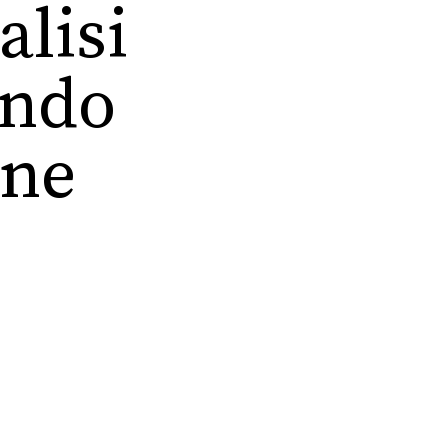
alisi
ondo
ine