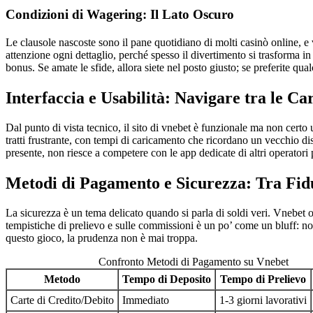
Condizioni di Wagering: Il Lato Oscuro
Le clausole nascoste sono il pane quotidiano di molti casinò online, 
attenzione ogni dettaglio, perché spesso il divertimento si trasforma in 
bonus. Se amate le sfide, allora siete nel posto giusto; se preferite qual
Interfaccia e Usabilità: Navigare tra le Ca
Dal punto di vista tecnico, il sito di vnebet è funzionale ma non certo 
tratti frustrante, con tempi di caricamento che ricordano un vecchio di
presente, non riesce a competere con le app dedicate di altri operatori 
Metodi di Pagamento e Sicurezza: Tra Fidu
La sicurezza è un tema delicato quando si parla di soldi veri. Vnebet 
tempistiche di prelievo e sulle commissioni è un po’ come un bluff: n
questo gioco, la prudenza non è mai troppa.
Confronto Metodi di Pagamento su Vnebet
Metodo
Tempo di Deposito
Tempo di Prelievo
Carte di Credito/Debito
Immediato
1-3 giorni lavorativi