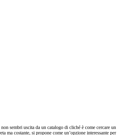
 non sembri uscita da un catalogo di cliché è come cercare un
reta ma costante, si propone come un’opzione interessante per