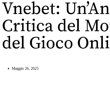
Vnebet: Un’An
Critica del M
del Gioco Onl
Maggio 26, 2025