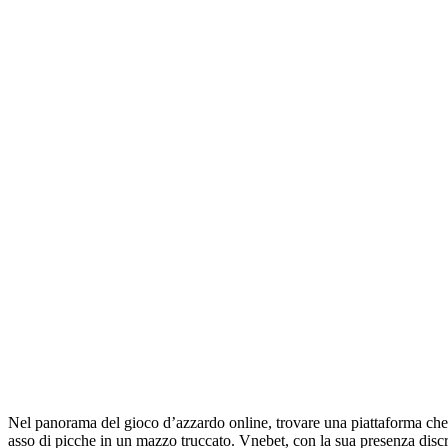
Nel panorama del gioco d’azzardo online, trovare una piattaforma che
asso di picche in un mazzo truccato. Vnebet, con la sua presenza disc