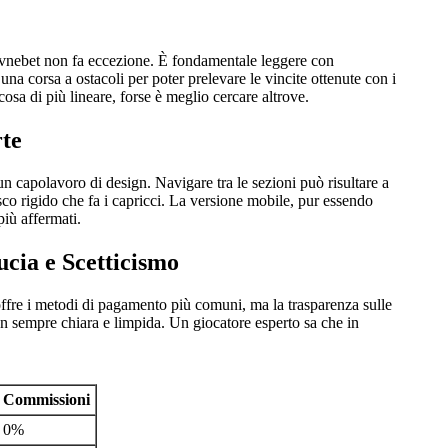
e vnebet non fa eccezione. È fondamentale leggere con
una corsa a ostacoli per poter prelevare le vincite ottenute con i
cosa di più lineare, forse è meglio cercare altrove.
rte
un capolavoro di design. Navigare tra le sezioni può risultare a
sco rigido che fa i capricci. La versione mobile, pur essendo
più affermati.
cia e Scetticismo
offre i metodi di pagamento più comuni, ma la trasparenza sulle
on sempre chiara e limpida. Un giocatore esperto sa che in
Commissioni
0%