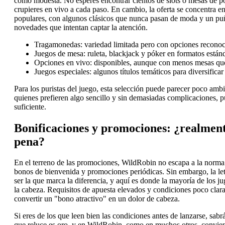
como modesta. No esperes encontrar cientos de slots o mesas de p
crupieres en vivo a cada paso. En cambio, la oferta se concentra en 
populares, con algunos clásicos que nunca pasan de moda y un p
novedades que intentan captar la atención.
Tragamonedas: variedad limitada pero con opciones reconoc
Juegos de mesa: ruleta, blackjack y póker en formatos estánd
Opciones en vivo: disponibles, aunque con menos mesas que 
Juegos especiales: algunos títulos temáticos para diversificar
Para los puristas del juego, esta selección puede parecer poco ambi
quienes prefieren algo sencillo y sin demasiadas complicaciones, p
suficiente.
Bonificaciones y promociones: ¿realment
pena?
En el terreno de las promociones, WildRobin no escapa a la norma 
bonos de bienvenida y promociones periódicas. Sin embargo, la le
ser la que marca la diferencia, y aquí es donde la mayoría de los j
la cabeza. Requisitos de apuesta elevados y condiciones poco clar
convertir un "bono atractivo" en un dolor de cabeza.
Si eres de los que leen bien las condiciones antes de lanzarse, sabr
que reluce es oro, y en WildRobin, como en muchos otros, convien