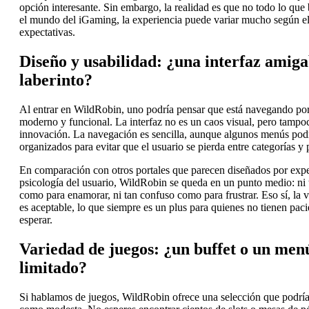
opción interesante. Sin embargo, la realidad es que no todo lo que b
el mundo del iGaming, la experiencia puede variar mucho según el
expectativas.
Diseño y usabilidad: ¿una interfaz amiga
laberinto?
Al entrar en WildRobin, uno podría pensar que está navegando por
moderno y funcional. La interfaz no es un caos visual, pero tamp
innovación. La navegación es sencilla, aunque algunos menús podr
organizados para evitar que el usuario se pierda entre categorías y
En comparación con otros portales que parecen diseñados por expe
psicología del usuario, WildRobin se queda en un punto medio: ni t
como para enamorar, ni tan confuso como para frustrar. Eso sí, la 
es aceptable, lo que siempre es un plus para quienes no tienen paci
esperar.
Variedad de juegos: ¿un buffet o un men
limitado?
Si hablamos de juegos, WildRobin ofrece una selección que podría