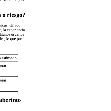
 o riesgo?
icos: cifrado
e, la experiencia
Algunos usuarios
les, lo que puede
 estimado
oras
s
oras
laberinto