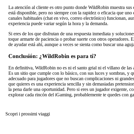
La atención al cliente es otro punto donde WildRobin muestra sus c
está disponible, pero no siempre con la rapidez o eficacia que uno 
canales habituales (chat en vivo, correo electrónico) funcionan, au
experiencia puede variar según la hora y la demanda.
Si eres de los que disfrutan de una respuesta inmediata y soluciones
toque armarte de paciencia o probar suerte con otros operadores. Es
de ayudar está ahí, aunque a veces se sienta como buscar una aguja
Conclusión: ¿WildRobin es para ti?
En definitiva, WildRobin no es ni el santo grial ni el villano de las
Es un sitio que cumple con lo básico, con sus luces y sombras, y q
adecuado para jugadores que no buscan complicaciones ni grandes 
que quieres es una experiencia sencilla y sin demasiadas pretensio
la pena darle una oportunidad. Pero si eres un jugador exigente, c
explorar cada rincón del iGaming, probablemente te quedes con g
Scopri i prossimi viaggi