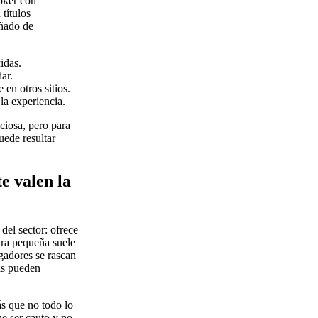
óker con
títulos
uñado de
idas.
ar.
en otros sitios.
 la experiencia.
ciosa, pero para
uede resultar
e valen la
del sector: ofrece
tra pequeña suele
ugadores se rascan
as pueden
ás que no todo lo
e ser cauto y no