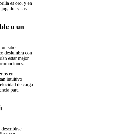
rilla es oro, y en
 jugador y sus
ble o un
 un sitio
oco deslumbra con
ían estar mejor
 promociones.
rtos en
an intuitivo
velocidad de carga
encia para
ú
 describirse