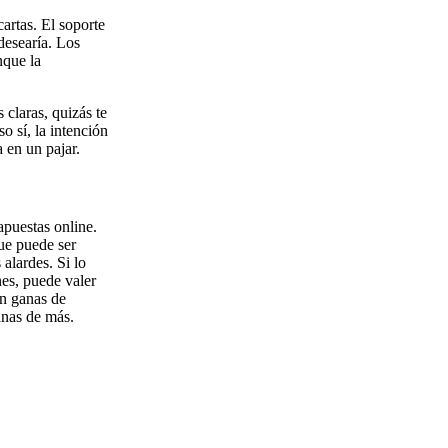
artas. El soporte
desearía. Los
nque la
 claras, quizás te
o sí, la intención
 en un pajar.
 apuestas online.
ue puede ser
alardes. Si lo
nes, puede valer
on ganas de
anas de más.