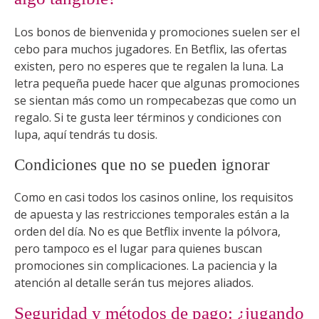
Los bonos de bienvenida y promociones suelen ser el
cebo para muchos jugadores. En Betflix, las ofertas
existen, pero no esperes que te regalen la luna. La
letra pequeña puede hacer que algunas promociones
se sientan más como un rompecabezas que como un
regalo. Si te gusta leer términos y condiciones con
lupa, aquí tendrás tu dosis.
Condiciones que no se pueden ignorar
Como en casi todos los casinos online, los requisitos
de apuesta y las restricciones temporales están a la
orden del día. No es que Betflix invente la pólvora,
pero tampoco es el lugar para quienes buscan
promociones sin complicaciones. La paciencia y la
atención al detalle serán tus mejores aliados.
Seguridad y métodos de pago: ¿jugando