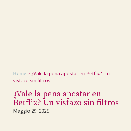
Home
>
¿Vale la pena apostar en Betflix? Un
vistazo sin filtros
¿Vale la pena apostar en
Betflix? Un vistazo sin filtros
Maggio 29, 2025