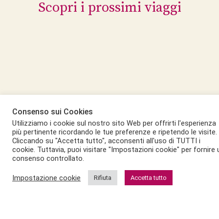
Scopri i prossimi viaggi
Consenso sui Cookies
Utilizziamo i cookie sul nostro sito Web per offrirti l'esperienza
più pertinente ricordando le tue preferenze e ripetendo le visite.
Cliccando su "Accetta tutto", acconsenti all'uso di TUTTI i
cookie. Tuttavia, puoi visitare "Impostazioni cookie" per fornire 
consenso controllato.
Impostazione cookie
Rifiuta
Accetta tutto