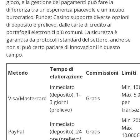
gioco, e la gestione dei pagamenti può fare la
differenza tra un’esperienza piacevole e un incubo
burocratico. Funbet Casino supporta diverse opzioni
di deposito e prelievo, dalle carte di credito ai
portafogli elettronici più comuni. La sicurezza è
garantita da protocolli standard del settore, anche se
non si può certo parlare di innovazioni in questo
campo.
Tempo di
Metodo
Commissioni
Limiti
elaborazione
Immediato
Min. 10
(deposito), 1-
Max. 5.
Visa/Mastercard
Gratis
3 giorni
per
(prelievo)
transaz
Min. 20
Immediato
Max.
PayPal
(deposito), 24
Gratis
10.000€
ore (prelievo)