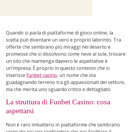
Quando si parla di piattaforme di gioco online, la
scelta può diventare un vero e proprio labirinto. Tra
offerte che sembrano più miraggi nel deserto e
promesse che si dissolvono come neve al sole, trovare
un sito che mantenga davvero le aspettative è
un’impresa. È proprio in questo contesto che si
inserisce
funbet casino
, un nome che sta
guadagnando terreno tra gli appassionati del settore,
ma che merita uno sguardo critico e dettagliato.
La struttura di Funbet Casino: cosa
aspettarsi
Non è raro imbattersi in piattaforme che sembrano
costruite più per confondere che per facilitare il