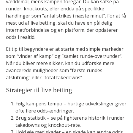
væddemål, mens kampen foregår. Du kan satse på
runder, knockouts, eller endda på specifikke
handlinger som “antal strikes i næste minut”. For at få
mest ud af live betting, skal du have en pålidelig
internetforbindelse og en platform, der opdaterer
odds i realtid.
Et tip til begyndere er at starte med simple markeder
som “vinder af kamp” og “samlet runde‑over/under”.
Når du bliver mere sikker, kan du udforske mere
avancerede muligheder som “første rundes
afslutning” eller “total takedowns”.
Strategier til live betting
Følg kampens tempo – hurtige udvekslinger giver
ofte flere odds‑ændringer.
Brug statistik – se på fighterens historik i runder,
takedowns og knockout‑rate.
Hold øje med skader – en skade kan ændre odds