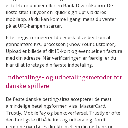
et telefonnummer eller en BankID‑verifikation. De
fleste sites tilbyder en “quick‑sign‑up” via deres
mobilapp, så du kan komme i gang, mens du venter
på at UFC‑kampen starter.
Efter registreringen vil du typisk blive bedt om at
gennemføre KYC‑processen (Know Your Customer).
Upload et billede af dit ID‑kort og eventuelt en faktura
med din adresse. Når verificeringen er færdig, er du
klar til at foretage din første indbetaling.
Indbetalings‑ og udbetalingsmetoder for
danske spillere
De fleste danske betting‑sites accepterer de mest
almindelige betalingsformer: Visa, MasterCard,
Trustly, MobilePay og bankoverførsel. Trustly er ofte
den hurtigste til både ind- og udbetaling, fordi
pengene overføres direkte mellem din netbank og