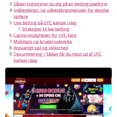
Sådan registrerer du dig på en betting‑platform
Indbetalings‑ og udbetalingsmetoder for danske
spillere
Live betting på UFC kampe i dag
Strategier til live betting
Casino‑muligheder for UFC‑fans
Mobilapp og brugeroplevelse
Ansvarligt spil og sikkerhed
Opsummering – Sådan får du mest ud af UFC
kampe i dag