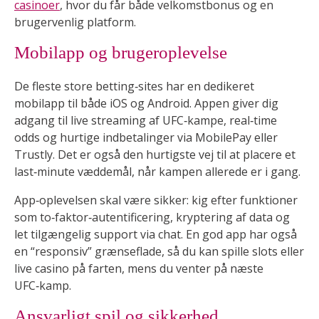
casinoer
, hvor du får både velkomstbonus og en
brugervenlig platform.
Mobilapp og brugeroplevelse
De fleste store betting‑sites har en dedikeret
mobilapp til både iOS og Android. Appen giver dig
adgang til live streaming af UFC‑kampe, real‑time
odds og hurtige indbetalinger via MobilePay eller
Trustly. Det er også den hurtigste vej til at placere et
last‑minute væddemål, når kampen allerede er i gang.
App‑oplevelsen skal være sikker: kig efter funktioner
som to‑faktor‑autentificering, kryptering af data og
let tilgængelig support via chat. En god app har også
en “responsiv” grænseflade, så du kan spille slots eller
live casino på farten, mens du venter på næste
UFC‑kamp.
Ansvarligt spil og sikkerhed