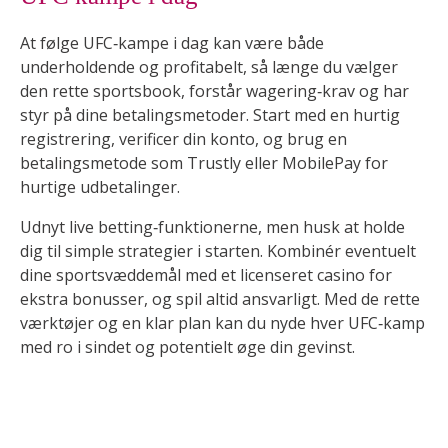
At følge UFC‑kampe i dag kan være både
underholdende og profitabelt, så længe du vælger
den rette sportsbook, forstår wagering‑krav og har
styr på dine betalingsmetoder. Start med en hurtig
registrering, verificer din konto, og brug en
betalingsmetode som Trustly eller MobilePay for
hurtige udbetalinger.
Udnyt live betting‑funktionerne, men husk at holde
dig til simple strategier i starten. Kombinér eventuelt
dine sportsvæddemål med et licenseret casino for
ekstra bonusser, og spil altid ansvarligt. Med de rette
værktøjer og en klar plan kan du nyde hver UFC‑kamp
med ro i sindet og potentielt øge din gevinst.