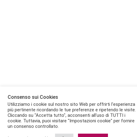
Consenso sui Cookies
Utilizziamo i cookie sul nostro sito Web per offrirti l'esperienza
più pertinente ricordando le tue preferenze e ripetendo le visite.
Cliccando su "Accetta tutto", acconsenti all'uso di TUTTI i
cookie. Tuttavia, puoi visitare "Impostazioni cookie" per fornire
un consenso controllato.