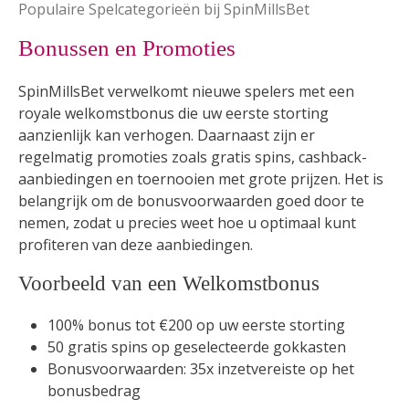
Populaire Spelcategorieën bij SpinMillsBet
Bonussen en Promoties
SpinMillsBet verwelkomt nieuwe spelers met een
royale welkomstbonus die uw eerste storting
aanzienlijk kan verhogen. Daarnaast zijn er
regelmatig promoties zoals gratis spins, cashback-
aanbiedingen en toernooien met grote prijzen. Het is
belangrijk om de bonusvoorwaarden goed door te
nemen, zodat u precies weet hoe u optimaal kunt
profiteren van deze aanbiedingen.
Voorbeeld van een Welkomstbonus
100% bonus tot €200 op uw eerste storting
50 gratis spins op geselecteerde gokkasten
Bonusvoorwaarden: 35x inzetvereiste op het
bonusbedrag