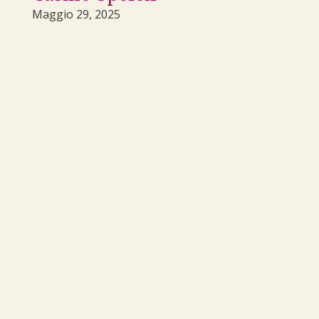
Maggio 29, 2025