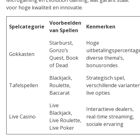
voor hoge kwaliteit en innovatie.
Voorbeelden
Spelcategorie
Kenmerken
van Spellen
Starburst,
Hoge
Gonzo’s
uitbetalingspercentag
Gokkasten
Quest, Book
diverse thema’s,
of Dead
bonusrondes
Blackjack,
Strategisch spel,
Tafelspellen
Roulette,
verschillende varianten
Baccarat
live opties
Live
Interactieve dealers,
Blackjack,
Live Casino
real-time streaming,
Live Roulette,
sociale ervaring
Live Poker