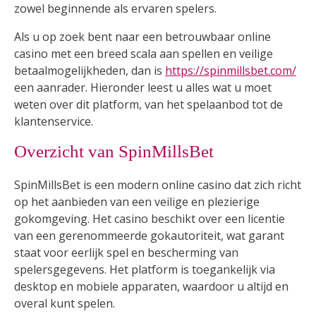
zowel beginnende als ervaren spelers.
Als u op zoek bent naar een betrouwbaar online
casino met een breed scala aan spellen en veilige
betaalmogelijkheden, dan is
https://spinmillsbet.com/
een aanrader. Hieronder leest u alles wat u moet
weten over dit platform, van het spelaanbod tot de
klantenservice.
Overzicht van SpinMillsBet
SpinMillsBet is een modern online casino dat zich richt
op het aanbieden van een veilige en plezierige
gokomgeving. Het casino beschikt over een licentie
van een gerenommeerde gokautoriteit, wat garant
staat voor eerlijk spel en bescherming van
spelersgegevens. Het platform is toegankelijk via
desktop en mobiele apparaten, waardoor u altijd en
overal kunt spelen.