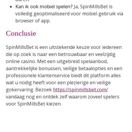
Kan ik ook mobiel spelen?
Ja, SpinMillsBet is
volledig geoptimaliseerd voor mobiel gebruik via
browser of app.
Conclusie
SpinMillsBet is een uitstekende keuze voor iedereen
die op zoek is naar een betrouwbaar en veelzijdig
online casino. Met een uitgebreid spelaanbod,
aantrekkelijke bonussen, veilige betaalopties en een
professionele klantenservice biedt dit platform alles
wat u nodig heeft voor een plezierige en veilige
gokervaring. Bezoek
https://spinmillsbet.com/
vandaag nog en ontdek zelf waarom zoveel spelers
voor SpinMillsBet kiezen.