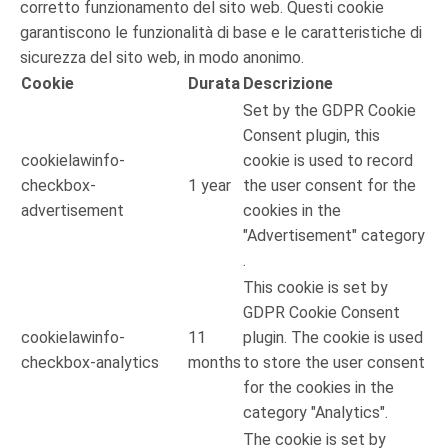
corretto funzionamento del sito web. Questi cookie
garantiscono le funzionalità di base e le caratteristiche di
sicurezza del sito web, in modo anonimo.
Cookie
Durata
Descrizione
Set by the GDPR Cookie
Consent plugin, this
cookielawinfo-
cookie is used to record
checkbox-
1 year
the user consent for the
advertisement
cookies in the
"Advertisement" category
.
This cookie is set by
GDPR Cookie Consent
cookielawinfo-
11
plugin. The cookie is used
checkbox-analytics
months
to store the user consent
for the cookies in the
category "Analytics".
The cookie is set by