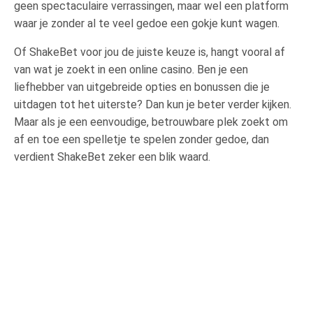
geen spectaculaire verrassingen, maar wel een platform
waar je zonder al te veel gedoe een gokje kunt wagen.
Of ShakeBet voor jou de juiste keuze is, hangt vooral af
van wat je zoekt in een online casino. Ben je een
liefhebber van uitgebreide opties en bonussen die je
uitdagen tot het uiterste? Dan kun je beter verder kijken.
Maar als je een eenvoudige, betrouwbare plek zoekt om
af en toe een spelletje te spelen zonder gedoe, dan
verdient ShakeBet zeker een blik waard.