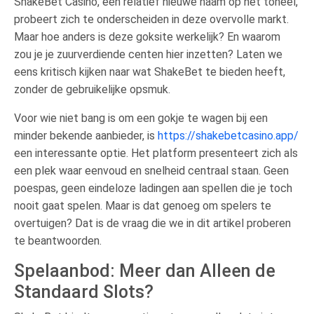
ShakeBet Casino, een relatief nieuwe naam op het toneel,
probeert zich te onderscheiden in deze overvolle markt.
Maar hoe anders is deze goksite werkelijk? En waarom
zou je je zuurverdiende centen hier inzetten? Laten we
eens kritisch kijken naar wat ShakeBet te bieden heeft,
zonder de gebruikelijke opsmuk.
Voor wie niet bang is om een gokje te wagen bij een
minder bekende aanbieder, is
https://shakebetcasino.app/
een interessante optie. Het platform presenteert zich als
een plek waar eenvoud en snelheid centraal staan. Geen
poespas, geen eindeloze ladingen aan spellen die je toch
nooit gaat spelen. Maar is dat genoeg om spelers te
overtuigen? Dat is de vraag die we in dit artikel proberen
te beantwoorden.
Spelaanbod: Meer dan Alleen de
Standaard Slots?