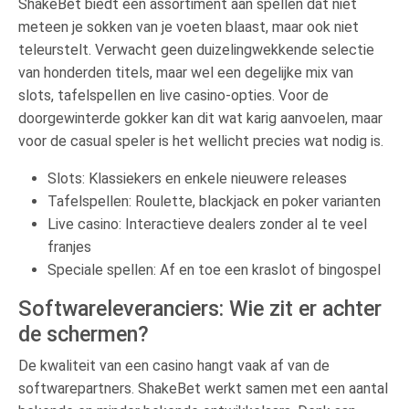
ShakeBet biedt een assortiment aan spellen dat niet
meteen je sokken van je voeten blaast, maar ook niet
teleurstelt. Verwacht geen duizelingwekkende selectie
van honderden titels, maar wel een degelijke mix van
slots, tafelspellen en live casino-opties. Voor de
doorgewinterde gokker kan dit wat karig aanvoelen, maar
voor de casual speler is het wellicht precies wat nodig is.
Slots: Klassiekers en enkele nieuwere releases
Tafelspellen: Roulette, blackjack en poker varianten
Live casino: Interactieve dealers zonder al te veel
franjes
Speciale spellen: Af en toe een kraslot of bingospel
Softwareleveranciers: Wie zit er achter
de schermen?
De kwaliteit van een casino hangt vaak af van de
softwarepartners. ShakeBet werkt samen met een aantal