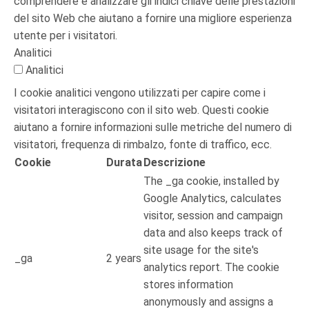
comprendere e analizzare gli indici chiave delle prestazioni
del sito Web che aiutano a fornire una migliore esperienza
utente per i visitatori.
Analitici
Analitici
I cookie analitici vengono utilizzati per capire come i
visitatori interagiscono con il sito web. Questi cookie
aiutano a fornire informazioni sulle metriche del numero di
visitatori, frequenza di rimbalzo, fonte di traffico, ecc.
Cookie
Durata
Descrizione
The _ga cookie, installed by
Google Analytics, calculates
visitor, session and campaign
data and also keeps track of
site usage for the site's
_ga
2 years
analytics report. The cookie
stores information
anonymously and assigns a