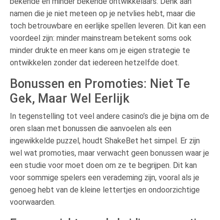
bekende en minder bekende ontwikkelaars. Denk aan
namen die je niet meteen op je netvlies hebt, maar die
toch betrouwbare en eerlijke spellen leveren. Dit kan een
voordeel zijn: minder mainstream betekent soms ook
minder drukte en meer kans om je eigen strategie te
ontwikkelen zonder dat iedereen hetzelfde doet.
Bonussen en Promoties: Niet Te
Gek, Maar Wel Eerlijk
In tegenstelling tot veel andere casino’s die je bijna om de
oren slaan met bonussen die aanvoelen als een
ingewikkelde puzzel, houdt ShakeBet het simpel. Er zijn
wel wat promoties, maar verwacht geen bonussen waar je
een studie voor moet doen om ze te begrijpen. Dit kan
voor sommige spelers een verademing zijn, vooral als je
genoeg hebt van de kleine lettertjes en ondoorzichtige
voorwaarden.