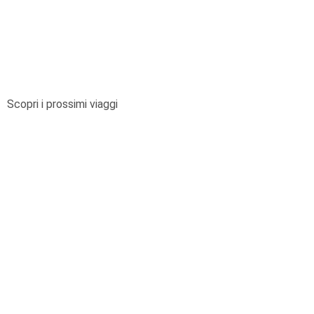
Scopri i prossimi viaggi