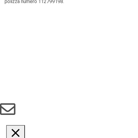
polizza numero 112799198.