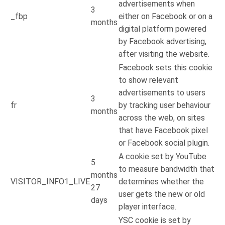
advertisements when
3
_fbp
either on Facebook or on a
months
digital platform powered
by Facebook advertising,
after visiting the website.
Facebook sets this cookie
to show relevant
advertisements to users
3
fr
by tracking user behaviour
months
across the web, on sites
that have Facebook pixel
or Facebook social plugin.
A cookie set by YouTube
5
to measure bandwidth that
months
VISITOR_INFO1_LIVE
determines whether the
27
user gets the new or old
days
player interface.
YSC cookie is set by