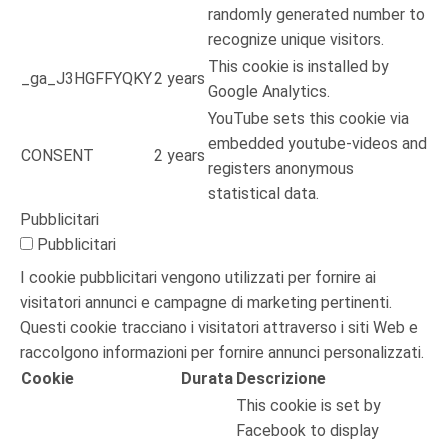
randomly generated number to
recognize unique visitors.
This cookie is installed by
_ga_J3HGFFYQKY
2 years
Google Analytics.
YouTube sets this cookie via
embedded youtube-videos and
CONSENT
2 years
registers anonymous
statistical data.
Pubblicitari
Pubblicitari
I cookie pubblicitari vengono utilizzati per fornire ai
visitatori annunci e campagne di marketing pertinenti.
Questi cookie tracciano i visitatori attraverso i siti Web e
raccolgono informazioni per fornire annunci personalizzati.
Cookie
Durata
Descrizione
This cookie is set by
Facebook to display