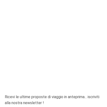
Ricevi le ultime proposte di viaggio in anteprima... iscriviti
alla nostra newsletter !