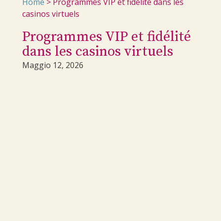
Home
>
Programmes VIP et fidélité dans les
casinos virtuels
Programmes VIP et fidélité
dans les casinos virtuels
Maggio 12, 2026