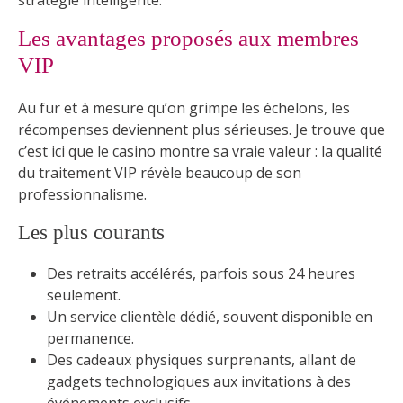
Les avantages proposés aux membres
VIP
Au fur et à mesure qu’on grimpe les échelons, les
récompenses deviennent plus sérieuses. Je trouve que
c’est ici que le casino montre sa vraie valeur : la qualité
du traitement VIP révèle beaucoup de son
professionnalisme.
Les plus courants
Des retraits accélérés, parfois sous 24 heures
seulement.
Un service clientèle dédié, souvent disponible en
permanence.
Des cadeaux physiques surprenants, allant de
gadgets technologiques aux invitations à des
événements exclusifs.