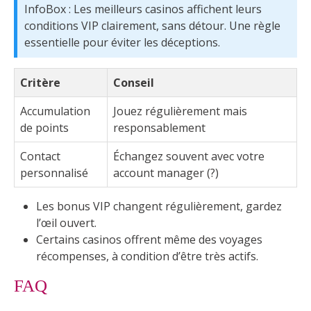
InfoBox : Les meilleurs casinos affichent leurs
conditions VIP clairement, sans détour. Une règle
essentielle pour éviter les déceptions.
Critère
Conseil
Accumulation
Jouez régulièrement mais
de points
responsablement
Contact
Échangez souvent avec votre
personnalisé
account manager
(?)
Les bonus VIP changent régulièrement, gardez
l’œil ouvert.
Certains casinos offrent même des voyages
récompenses, à condition d’être très actifs.
FAQ