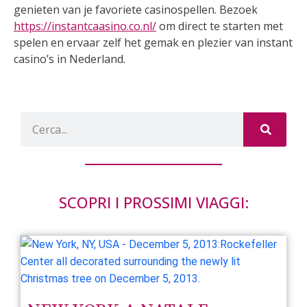
genieten van je favoriete casinospellen. Bezoek
https://instantcaasino.co.nl/
om direct te starten met
spelen en ervaar zelf het gemak en plezier van instant
casino’s in Nederland.
SCOPRI I PROSSIMI VIAGGI: