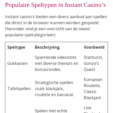
Populaire Speltypen in Instant Casino’s
Instant casino’s bieden een divers aanbod aan spellen
die direct in de browser kunnen worden gespeeld.
Hieronder vind je een overzicht van de meest
populaire spelcategorieën:
Speltype
Beschrijving
Voorbeeld
Spannende videoslots
Starburst,
Gokkasten
met diverse thema’s en
Gonzo’s
bonusrondes.
Quest
European
Strategische spellen
Roulette,
Tafelspellen
zoals blackjack,
Classic
roulette en baccarat.
Blackjack
Live
Spelen met echte