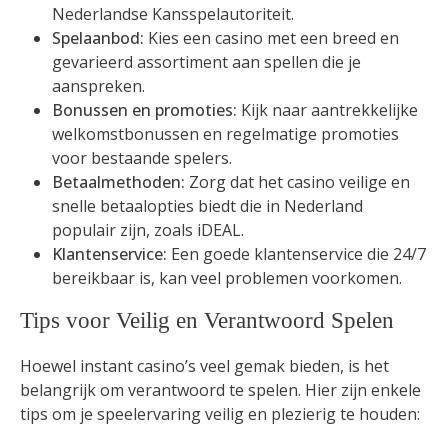
Nederlandse Kansspelautoriteit.
Spelaanbod:
Kies een casino met een breed en
gevarieerd assortiment aan spellen die je
aanspreken.
Bonussen en promoties:
Kijk naar aantrekkelijke
welkomstbonussen en regelmatige promoties
voor bestaande spelers.
Betaalmethoden:
Zorg dat het casino veilige en
snelle betaalopties biedt die in Nederland
populair zijn, zoals iDEAL.
Klantenservice:
Een goede klantenservice die 24/7
bereikbaar is, kan veel problemen voorkomen.
Tips voor Veilig en Verantwoord Spelen
Hoewel instant casino’s veel gemak bieden, is het
belangrijk om verantwoord te spelen. Hier zijn enkele
tips om je speelervaring veilig en plezierig te houden: