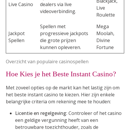
Blackjack,
Live Casino
dealers via live
Live
videoverbinding.
Roulette
Spellen met
Mega
Jackpot
progressieve jackpots
Moolah,
Spellen
die grote prijzen
Divine
kunnen opleveren.
Fortune
Overzicht van populaire casinospellen
Hoe Kies je het Beste Instant Casino?
Met zoveel opties op de markt kan het lastig zijn om
het beste instant casino te kiezen. Hier zijn enkele
belangrijke criteria om rekening mee te houden:
Licentie en regelgeving:
Controleer of het casino
een geldige vergunning heeft van een
betrouwbare toezichthouder, zoals de