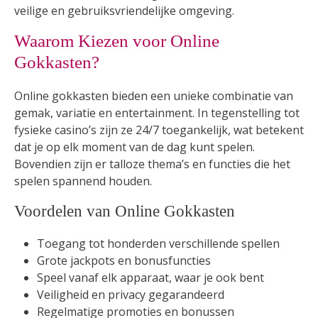
veilige en gebruiksvriendelijke omgeving.
Waarom Kiezen voor Online
Gokkasten?
Online gokkasten bieden een unieke combinatie van
gemak, variatie en entertainment. In tegenstelling tot
fysieke casino’s zijn ze 24/7 toegankelijk, wat betekent
dat je op elk moment van de dag kunt spelen.
Bovendien zijn er talloze thema’s en functies die het
spelen spannend houden.
Voordelen van Online Gokkasten
Toegang tot honderden verschillende spellen
Grote jackpots en bonusfuncties
Speel vanaf elk apparaat, waar je ook bent
Veiligheid en privacy gegarandeerd
Regelmatige promoties en bonussen