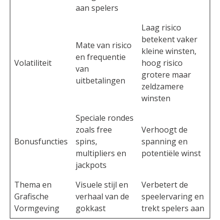
aan spelers
Laag risico
betekent vaker
Mate van risico
kleine winsten,
en frequentie
Volatiliteit
hoog risico
van
grotere maar
uitbetalingen
zeldzamere
winsten
Speciale rondes
zoals free
Verhoogt de
Bonusfuncties
spins,
spanning en
multipliers en
potentiële winst
jackpots
Thema en
Visuele stijl en
Verbetert de
Grafische
verhaal van de
speelervaring en
Vormgeving
gokkast
trekt spelers aan