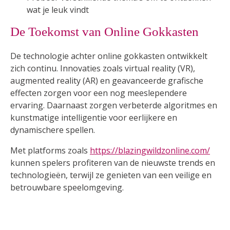
wat je leuk vindt
De Toekomst van Online Gokkasten
De technologie achter online gokkasten ontwikkelt
zich continu. Innovaties zoals virtual reality (VR),
augmented reality (AR) en geavanceerde grafische
effecten zorgen voor een nog meeslependere
ervaring. Daarnaast zorgen verbeterde algoritmes en
kunstmatige intelligentie voor eerlijkere en
dynamischere spellen.
Met platforms zoals
https://blazingwildzonline.com/
kunnen spelers profiteren van de nieuwste trends en
technologieën, terwijl ze genieten van een veilige en
betrouwbare speelomgeving.