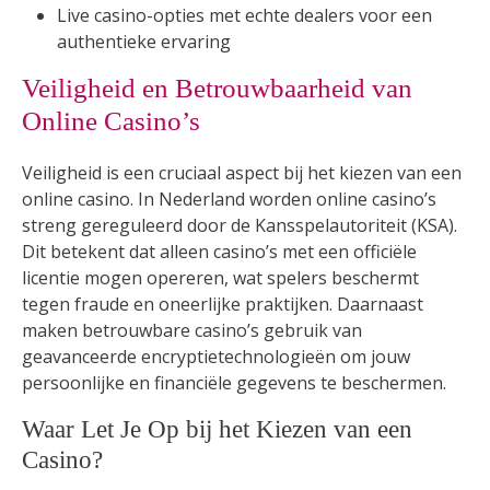
Live casino-opties met echte dealers voor een
authentieke ervaring
Veiligheid en Betrouwbaarheid van
Online Casino’s
Veiligheid is een cruciaal aspect bij het kiezen van een
online casino. In Nederland worden online casino’s
streng gereguleerd door de Kansspelautoriteit (KSA).
Dit betekent dat alleen casino’s met een officiële
licentie mogen opereren, wat spelers beschermt
tegen fraude en oneerlijke praktijken. Daarnaast
maken betrouwbare casino’s gebruik van
geavanceerde encryptietechnologieën om jouw
persoonlijke en financiële gegevens te beschermen.
Waar Let Je Op bij het Kiezen van een
Casino?