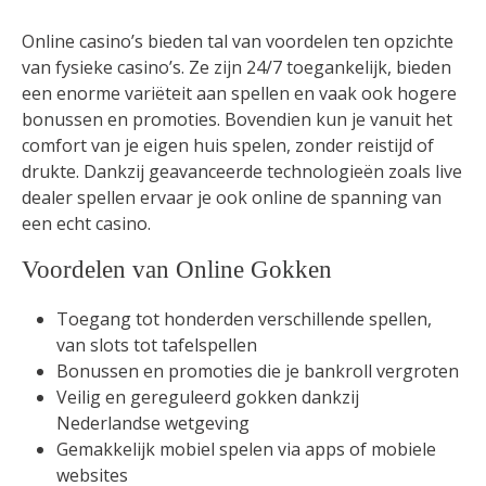
Online casino’s bieden tal van voordelen ten opzichte
van fysieke casino’s. Ze zijn 24/7 toegankelijk, bieden
een enorme variëteit aan spellen en vaak ook hogere
bonussen en promoties. Bovendien kun je vanuit het
comfort van je eigen huis spelen, zonder reistijd of
drukte. Dankzij geavanceerde technologieën zoals live
dealer spellen ervaar je ook online de spanning van
een echt casino.
Voordelen van Online Gokken
Toegang tot honderden verschillende spellen,
van slots tot tafelspellen
Bonussen en promoties die je bankroll vergroten
Veilig en gereguleerd gokken dankzij
Nederlandse wetgeving
Gemakkelijk mobiel spelen via apps of mobiele
websites