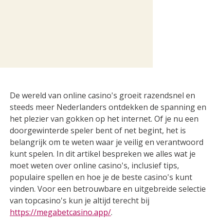
De wereld van online casino's groeit razendsnel en
steeds meer Nederlanders ontdekken de spanning en
het plezier van gokken op het internet. Of je nu een
doorgewinterde speler bent of net begint, het is
belangrijk om te weten waar je veilig en verantwoord
kunt spelen. In dit artikel bespreken we alles wat je
moet weten over online casino's, inclusief tips,
populaire spellen en hoe je de beste casino's kunt
vinden. Voor een betrouwbare en uitgebreide selectie
van topcasino's kun je altijd terecht bij
https://megabetcasino.app/
.