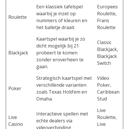
Een klassiek tafelspel
Europees
waarbij je inzet op
Roulette,
Roulette
nummers of kleuren en
Frans
het balletje draait.
Roulette
Kaartspel waarbij je zo
Classic
dicht mogelijk bij 21
Blackjack,
Blackjack
probeert te komen
Blackjack
zonder eroverheen te
Switch
gaan.
Strategisch kaartspel met
Video
verschillende varianten
Poker,
Poker
zoals Texas Hold’em en
Caribbean
Omaha.
Stud
Live
Interactieve spellen met
Live
Roulette,
echte dealers via
Casino
Live
videoverbinding.