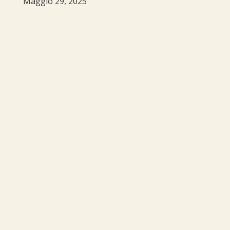
Maggio 29, 2025