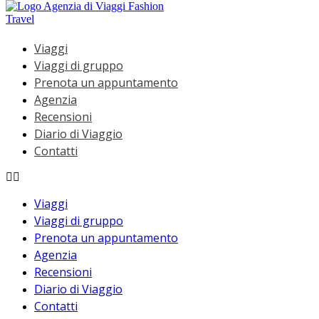
Viaggi
Home
>
Online Casino’s in Nederland: Een Kritische Blik o
Viaggi di gruppo
Prenota un appuntamento
Agenzia
Online Casino’
Recensioni
Diario di Viaggio
Contatti
Nederland: E
Viaggi
Kritische Blik
Viaggi di gruppo
Prenota un appuntamento
Agenzia
Spelwereld
Recensioni
Diario di Viaggio
Contatti