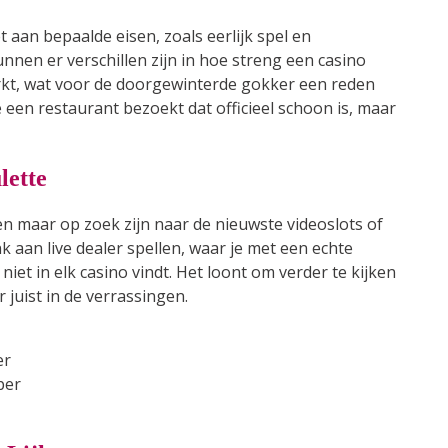
aan bepaalde eisen, zoals eerlijk spel en
nnen er verschillen zijn in hoe streng een casino
kt, wat voor de doorgewinterde gokker een reden
e een restaurant bezoekt dat officieel schoon is, maar
lette
een maar op zoek zijn naar de nieuwste videoslots of
k aan live dealer spellen, waar je met een echte
 niet in elk casino vindt. Het loont om verder te kijken
r juist in de verrassingen.
er
per