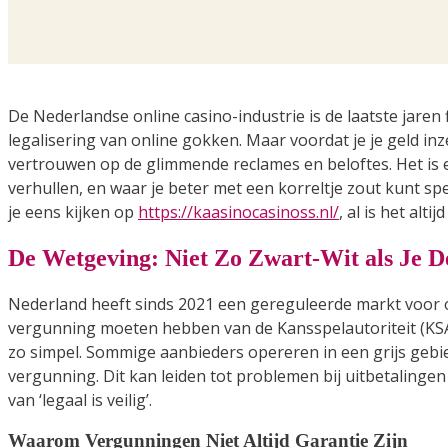
De Nederlandse online casino-industrie is de laatste jaren
legalisering van online gokken. Maar voordat je je geld inze
vertrouwen op de glimmende reclames en beloftes. Het is e
verhullen, en waar je beter met een korreltje zout kunt sp
je eens kijken op
https://kaasinocasinoss.nl/
, al is het alti
De Wetgeving: Niet Zo Zwart-Wit als Je D
Nederland heeft sinds 2021 een gereguleerde markt voor o
vergunning moeten hebben van de Kansspelautoriteit (KSA). 
zo simpel. Sommige aanbieders opereren in een grijs gebi
vergunning. Dit kan leiden tot problemen bij uitbetalingen 
van ‘legaal is veilig’.
Waarom Vergunningen Niet Altijd Garantie Zijn