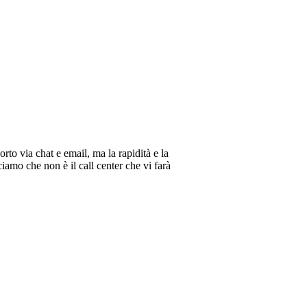
rto via chat e email, ma la rapidità e la
iamo che non è il call center che vi farà