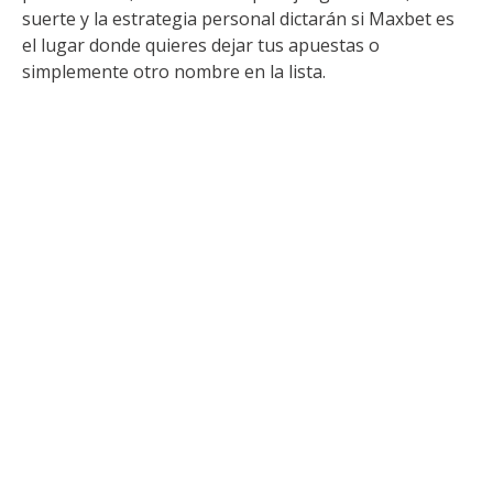
suerte y la estrategia personal dictarán si Maxbet es
el lugar donde quieres dejar tus apuestas o
simplemente otro nombre en la lista.