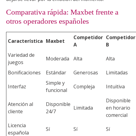
Comparativa rápida: Maxbet frente a
otros operadores españoles
Competidor
Competidor
Característica
Maxbet
A
B
Variedad de
Moderada
Alta
Alta
juegos
Bonificaciones
Estándar
Generosas
Limitadas
Simple y
Interfaz
Compleja
Intuitiva
funcional
Disponible
Atención al
Disponible
Limitada
en horario
cliente
24/7
comercial
Licencia
Sí
Sí
Sí
española