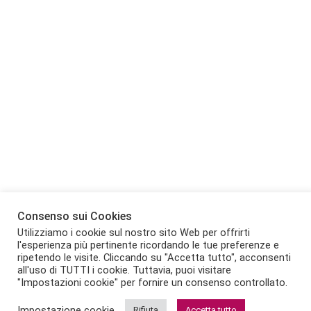
Consenso sui Cookies
Utilizziamo i cookie sul nostro sito Web per offrirti
l'esperienza più pertinente ricordando le tue preferenze e
ripetendo le visite. Cliccando su "Accetta tutto", acconsenti
all'uso di TUTTI i cookie. Tuttavia, puoi visitare
"Impostazioni cookie" per fornire un consenso controllato.
Impostazione cookie
Rifiuta
Accetta tutto