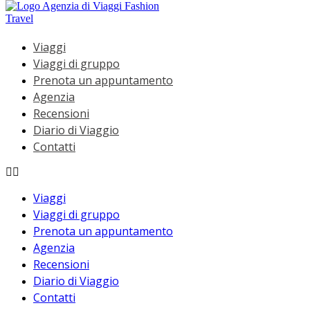
Viaggi
Home
>
Il mondo del gioco d’azzardo online: tra mito e real
Viaggi di gruppo
Prenota un appuntamento
Agenzia
Il mondo del 
Recensioni
Diario di Viaggio
Contatti
d’azzardo onli
Viaggi
mito e realtà
Viaggi di gruppo
Prenota un appuntamento
Agenzia
Recensioni
Diario di Viaggio
Maggio 29, 2025
Contatti