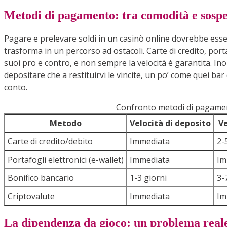
Metodi di pagamento: tra comodità e sospe
Pagare e prelevare soldi in un casinò online dovrebbe ess
trasforma in un percorso ad ostacoli. Carte di credito, porta
suoi pro e contro, e non sempre la velocità è garantita. In
depositare che a restituirvi le vincite, un po’ come quei ba
conto.
Confronto metodi di pagamen
Metodo
Velocità di deposito
Ve
Carte di credito/debito
Immediata
2-
Portafogli elettronici (e-wallet)
Immediata
Im
Bonifico bancario
1-3 giorni
3-
Criptovalute
Immediata
Im
La dipendenza da gioco: un problema reale