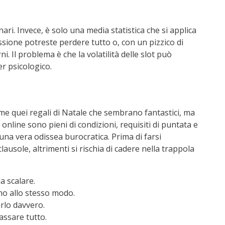
ari. Invece, è solo una media statistica che si applica
essione potreste perdere tutto o, con un pizzico di
i. Il problema è che la volatilità delle slot può
er psicologico.
 quei regali di Natale che sembrano fantastici, ma
 online sono pieni di condizioni, requisiti di puntata e
 una vera odissea burocratica. Prima di farsi
lausole, altrimenti si rischia di cadere nella trappola
a scalare.
ono allo stesso modo.
arlo davvero.
assare tutto.