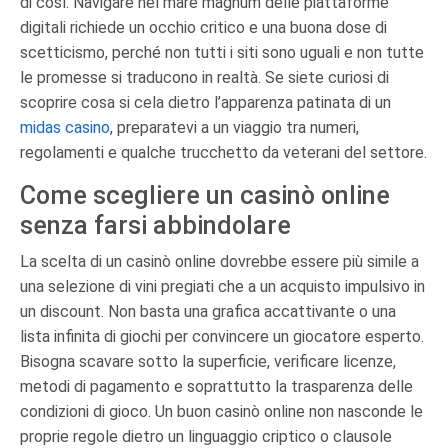
di così. Navigare nel mare magnum delle piattaforme
digitali richiede un occhio critico e una buona dose di
scetticismo, perché non tutti i siti sono uguali e non tutte
le promesse si traducono in realtà. Se siete curiosi di
scoprire cosa si cela dietro l’apparenza patinata di un
midas casino
, preparatevi a un viaggio tra numeri,
regolamenti e qualche trucchetto da veterani del settore.
Come scegliere un casinò online
senza farsi abbindolare
La scelta di un casinò online dovrebbe essere più simile a
una selezione di vini pregiati che a un acquisto impulsivo in
un discount. Non basta una grafica accattivante o una
lista infinita di giochi per convincere un giocatore esperto.
Bisogna scavare sotto la superficie, verificare licenze,
metodi di pagamento e soprattutto la trasparenza delle
condizioni di gioco. Un buon casinò online non nasconde le
proprie regole dietro un linguaggio criptico o clausole