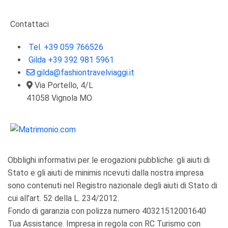
Contattaci
Tel. +39 059 766526
Gilda +39 392 981 5961
gilda@fashiontravelviaggi.it
Via Portello, 4/L
41058 Vignola MO
Obblighi informativi per le erogazioni pubbliche: gli aiuti di
Stato e gli aiuti de minimis ricevuti dalla nostra impresa
sono contenuti nel Registro nazionale degli aiuti di Stato di
cui all’art. 52 della L. 234/2012.
Fondo di garanzia con polizza numero 40321512001640
Tua Assistance. Impresa in regola con RC Turismo con