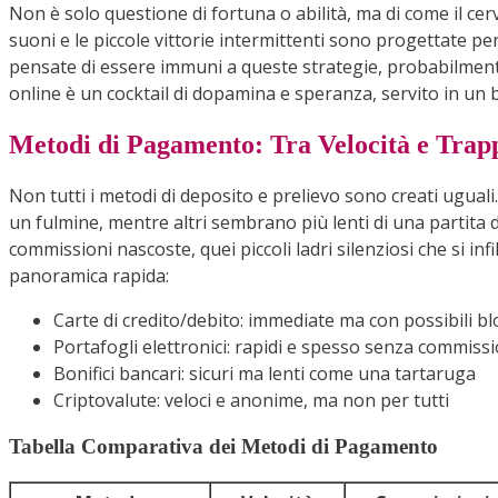
Non è solo questione di fortuna o abilità, ma di come il cerv
suoni e le piccole vittorie intermittenti sono progettate p
pensate di essere immuni a queste strategie, probabilmente s
online è un cocktail di dopamina e speranza, servito in un bi
Metodi di Pagamento: Tra Velocità e Trap
Non tutti i metodi di deposito e prelievo sono creati uguali
un fulmine, mentre altri sembrano più lenti di una partita 
commissioni nascoste, quei piccoli ladri silenziosi che si inf
panoramica rapida:
Carte di credito/debito: immediate ma con possibili bl
Portafogli elettronici: rapidi e spesso senza commissi
Bonifici bancari: sicuri ma lenti come una tartaruga
Criptovalute: veloci e anonime, ma non per tutti
Tabella Comparativa dei Metodi di Pagamento