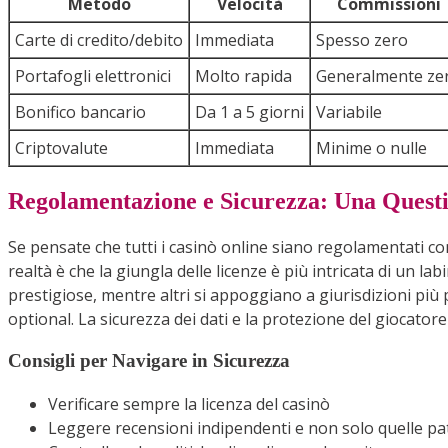
Metodo
Velocità
Commissioni
Carte di credito/debito
Immediata
Spesso zero
Portafogli elettronici
Molto rapida
Generalmente ze
Bonifico bancario
Da 1 a 5 giorni
Variabile
Criptovalute
Immediata
Minime o nulle
Regolamentazione e Sicurezza: Una Questi
Se pensate che tutti i casinò online siano regolamentati co
realtà è che la giungla delle licenze è più intricata di un lab
prestigiose, mentre altri si appoggiano a giurisdizioni più
optional. La sicurezza dei dati e la protezione del giocato
Consigli per Navigare in Sicurezza
Verificare sempre la licenza del casinò
Leggere recensioni indipendenti e non solo quelle pa