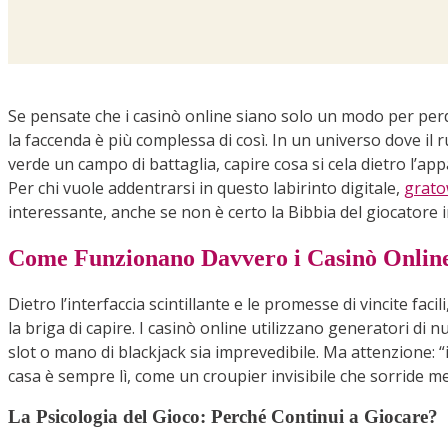
Se pensate che i casinò online siano solo un modo per perde
la faccenda è più complessa di così. In un universo dove il r
verde un campo di battaglia, capire cosa si cela dietro l’ap
Per chi vuole addentrarsi in questo labirinto digitale,
grato
interessante, anche se non è certo la Bibbia del giocatore in
Come Funzionano Davvero i Casinò Onlin
Dietro l’interfaccia scintillante e le promesse di vincite fa
la briga di capire. I casinò online utilizzano generatori di 
slot o mano di blackjack sia imprevedibile. Ma attenzione: “i
casa è sempre lì, come un croupier invisibile che sorride men
La Psicologia del Gioco: Perché Continui a Giocare?