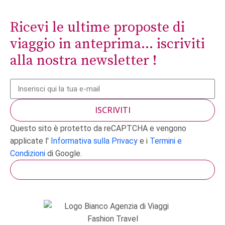
Ricevi le ultime proposte di
viaggio in anteprima... iscriviti
alla nostra newsletter !
ISCRIVITI
Questo sito è protetto da reCAPTCHA e vengono
applicate l'
Informativa sulla Privacy
e i
Termini e
Condizioni
di Google.