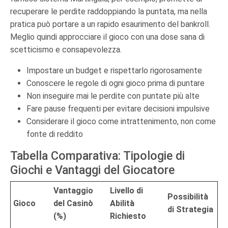
recuperare le perdite raddoppiando la puntata, ma nella
pratica può portare a un rapido esaurimento del bankroll.
Meglio quindi approcciare il gioco con una dose sana di
scetticismo e consapevolezza.
Impostare un budget e rispettarlo rigorosamente
Conoscere le regole di ogni gioco prima di puntare
Non inseguire mai le perdite con puntate più alte
Fare pause frequenti per evitare decisioni impulsive
Considerare il gioco come intrattenimento, non come
fonte di reddito
Tabella Comparativa: Tipologie di
Giochi e Vantaggi del Giocatore
Vantaggio
Livello di
Possibilità
Gioco
del Casinò
Abilità
di Strategia
(%)
Richiesto