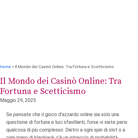
Home
>
Il Mondo dei Casinò Online: Tra Fortuna e Scetticismo
Il Mondo dei Casinò Online: Tra
Fortuna e Scetticismo
Maggio 29, 2025
Se pensate che il gioco d'azzardo online sia solo una
questione di fortuna e luci sfavillanti, forse vi siete persi
qualcosa di più complesso. Dietro a ogni spin di slot o a
ogni mano di blackjack c’è un intreccio di probabilità,