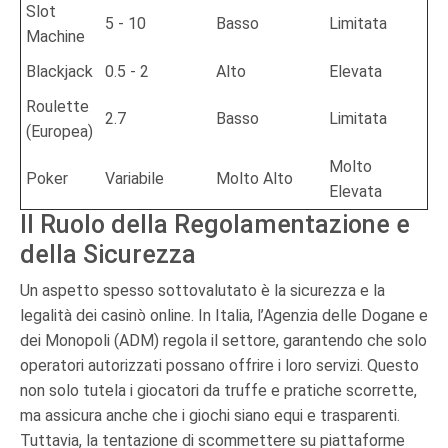
Slot
5 - 10
Basso
Limitata
Machine
Blackjack
0.5 - 2
Alto
Elevata
Roulette
2.7
Basso
Limitata
(Europea)
Molto
Poker
Variabile
Molto Alto
Elevata
Il Ruolo della Regolamentazione e
della Sicurezza
Un aspetto spesso sottovalutato è la sicurezza e la
legalità dei casinò online. In Italia, l’Agenzia delle Dogane e
dei Monopoli (ADM) regola il settore, garantendo che solo
operatori autorizzati possano offrire i loro servizi. Questo
non solo tutela i giocatori da truffe e pratiche scorrette,
ma assicura anche che i giochi siano equi e trasparenti.
Tuttavia, la tentazione di scommettere su piattaforme