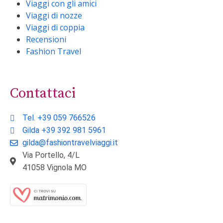
Viaggi con gli amici
Viaggi di nozze
Viaggi di coppia
Recensioni
Fashion Travel
Contattaci
Tel. +39 059 766526
Gilda +39 392 981 5961
gilda@fashiontravelviaggi.it
Via Portello, 4/L
41058 Vignola MO