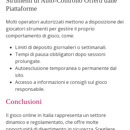
Strumenti di Auto-Controllo Offerti dalle
Piattaforme
Molti operatori autorizzati mettono a disposizione dei
giocatori strumenti per gestire il proprio
comportamento di gioco, come:
Limiti di deposito giornalieri o settimanali.
Tempi di pausa obbligatori dopo sessioni
prolungate.
Autoesclusione temporanea o permanente dal
sito.
Accesso a informazioni e consigli sul gioco
responsabile.
Conclusioni
Il gioco online in Italia rappresenta un settore
dinamico e regolamentato, che offre molte
opportunità di divertimento in sicurezza. Scegliere