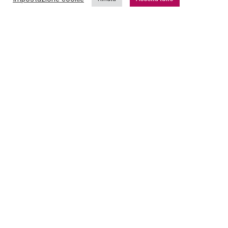
Ricevi le ultime proposte di
viaggio in anteprima... iscriviti
alla nostra newsletter !