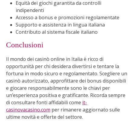
Equità dei giochi garantita da controlli
indipendenti
Accesso a bonus e promozioni regolamentate
Supporto e assistenza in lingua italiana
Contributo al sistema fiscale italiano
Conclusioni
Il mondo dei casinò online in Italia è ricco di
opportunità per chi desidera divertirsi e tentare la
fortuna in modo sicuro e regolamentato. Scegliere un
casinò autorizzato, approfittare dei bonus disponibili
e giocare responsabilmente sono le chiavi per
un’esperienza positiva e gratificante. Ricorda sempre
di consultare fonti affidabili come
it-
casinovacasino.com
per rimanere aggiornato sulle
ultime novità e offerte del settore.