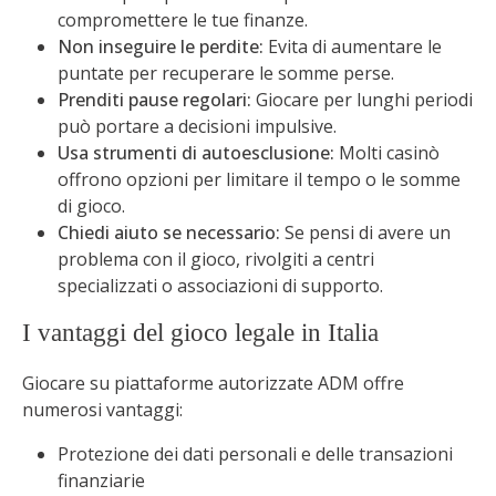
compromettere le tue finanze.
Non inseguire le perdite:
Evita di aumentare le
puntate per recuperare le somme perse.
Prenditi pause regolari:
Giocare per lunghi periodi
può portare a decisioni impulsive.
Usa strumenti di autoesclusione:
Molti casinò
offrono opzioni per limitare il tempo o le somme
di gioco.
Chiedi aiuto se necessario:
Se pensi di avere un
problema con il gioco, rivolgiti a centri
specializzati o associazioni di supporto.
I vantaggi del gioco legale in Italia
Giocare su piattaforme autorizzate ADM offre
numerosi vantaggi:
Protezione dei dati personali e delle transazioni
finanziarie