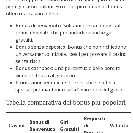
per i giocatori italiani. Ecco i tipi più comuni di bonus
offerti dai casinò online:
Bonus di benvenuto:
Solitamente un bonus sul
primo deposito che può includere anche giri
gratuiti.
Bonus senza deposito:
Bonus che non richiedono
un versamento iniziale, ideali per provare il casinò
senza rischi.
Bonus cashback:
Una percentuale delle perdite
viene restituita al giocatore.
Promozioni periodiche:
Tornei, sfide e offerte
speciali per mantenere alta l’emozione del gioco.
Tabella comparativa dei bonus più popolari
Requisiti
Bonus di
Giri
Casinò
di
Validità
Benvenuto
Gratuiti
Puntata