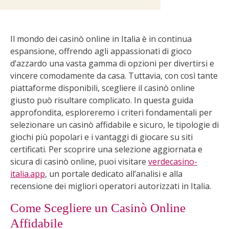
Il mondo dei casinò online in Italia è in continua
espansione, offrendo agli appassionati di gioco
d’azzardo una vasta gamma di opzioni per divertirsi e
vincere comodamente da casa. Tuttavia, con così tante
piattaforme disponibili, scegliere il casinò online
giusto può risultare complicato. In questa guida
approfondita, esploreremo i criteri fondamentali per
selezionare un casinò affidabile e sicuro, le tipologie di
giochi più popolari e i vantaggi di giocare su siti
certificati. Per scoprire una selezione aggiornata e
sicura di casinò online, puoi visitare
verdecasino-
italia.app
, un portale dedicato all’analisi e alla
recensione dei migliori operatori autorizzati in Italia.
Come Scegliere un Casinò Online
Affidabile