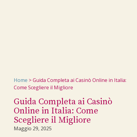
Home
>
Guida Completa ai Casinò Online in Italia:
Come Scegliere il Migliore
Guida Completa ai Casinò
Online in Italia: Come
Scegliere il Migliore
Maggio 29, 2025