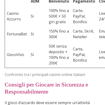
ADM
Benvenuto
Pagamento
Cli
100% fino a
Carte,
Casino
Liv
Sì
500€ + 50
PayPal,
Azzurro
24/
giri gratis
Bonifico
150% fino a
Carte, Skrill,
Ema
FortunaBet
Sì
300€
Neteller
tel
50€ senza
Carte,
deposito +
Liv
GiocoVivo
Sì
PayPal,
100% fino a
ema
Bonifico
200€
Confronto tra i principali casinò online italiani
Consigli per Giocare in Sicurezza e
Responsabilmente
Il gioco d’azzardo deve essere sempre un’attività