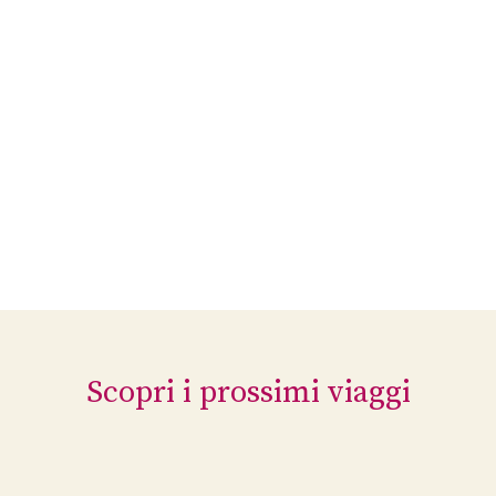
Scopri i prossimi viaggi