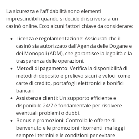
La sicurezza e l’affidabilità sono elementi
imprescindibili quando si decide di iscriversi a un
casinò online. Ecco alcuni fattori chiave da considerare:
Licenza e regolamentazione:
Assicurati che il
casinò sia autorizzato dall’Agenzia delle Dogane e
dei Monopoli (ADM), che garantisce la legalità e la
trasparenza delle operazioni.
Metodi di pagamento:
Verifica la disponibilità di
metodi di deposito e prelievo sicuri e veloci, come
carte di credito, portafogli elettronici e bonifici
bancari.
Assistenza clienti:
Un supporto efficiente e
disponibile 24/7 è fondamentale per risolvere
eventuali problemi o dubbi.
Bonus e promozioni:
Controlla le offerte di
benvenuto e le promozioni ricorrenti, ma leggi
sempre i termini e le condizioni per evitare