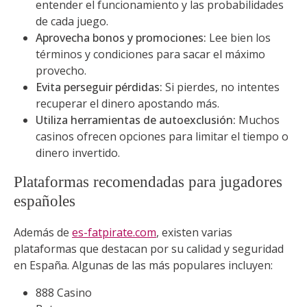
entender el funcionamiento y las probabilidades
de cada juego.
Aprovecha bonos y promociones:
Lee bien los
términos y condiciones para sacar el máximo
provecho.
Evita perseguir pérdidas:
Si pierdes, no intentes
recuperar el dinero apostando más.
Utiliza herramientas de autoexclusión:
Muchos
casinos ofrecen opciones para limitar el tiempo o
dinero invertido.
Plataformas recomendadas para jugadores
españoles
Además de
es-fatpirate.com
, existen varias
plataformas que destacan por su calidad y seguridad
en España. Algunas de las más populares incluyen:
888 Casino