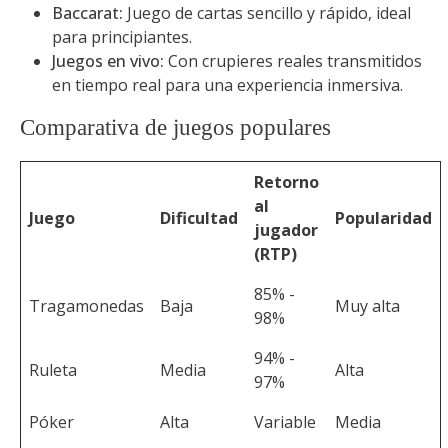
Baccarat:
Juego de cartas sencillo y rápido, ideal
para principiantes.
Juegos en vivo:
Con crupieres reales transmitidos
en tiempo real para una experiencia inmersiva.
Comparativa de juegos populares
Retorno
al
Juego
Dificultad
Popularidad
jugador
(RTP)
85% -
Tragamonedas
Baja
Muy alta
98%
94% -
Ruleta
Media
Alta
97%
Póker
Alta
Variable
Media