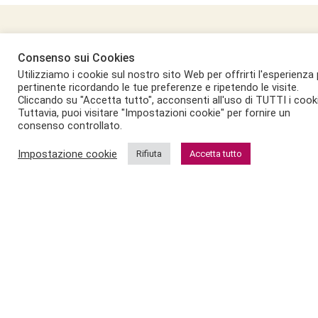
Scopri i prossimi viaggi
Consenso sui Cookies
Utilizziamo i cookie sul nostro sito Web per offrirti l'esperienza 
pertinente ricordando le tue preferenze e ripetendo le visite.
Cliccando su "Accetta tutto", acconsenti all'uso di TUTTI i cooki
Tuttavia, puoi visitare "Impostazioni cookie" per fornire un
consenso controllato.
Impostazione cookie
Rifiuta
Accetta tutto