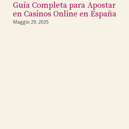
Guía Completa para Apostar
en Casinos Online en España
Maggio 29, 2025