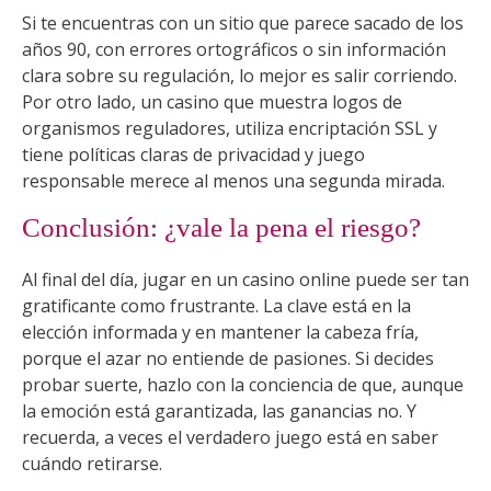
Si te encuentras con un sitio que parece sacado de los
años 90, con errores ortográficos o sin información
clara sobre su regulación, lo mejor es salir corriendo.
Por otro lado, un casino que muestra logos de
organismos reguladores, utiliza encriptación SSL y
tiene políticas claras de privacidad y juego
responsable merece al menos una segunda mirada.
Conclusión: ¿vale la pena el riesgo?
Al final del día, jugar en un casino online puede ser tan
gratificante como frustrante. La clave está en la
elección informada y en mantener la cabeza fría,
porque el azar no entiende de pasiones. Si decides
probar suerte, hazlo con la conciencia de que, aunque
la emoción está garantizada, las ganancias no. Y
recuerda, a veces el verdadero juego está en saber
cuándo retirarse.