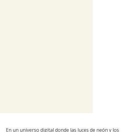
En un universo digital donde las luces de neón y los