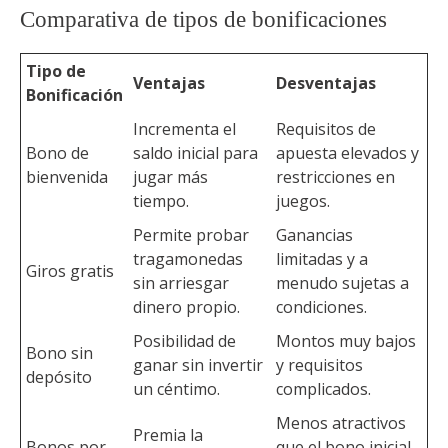
Comparativa de tipos de bonificaciones
Tipo de
Ventajas
Desventajas
Bonificación
Incrementa el
Requisitos de
Bono de
saldo inicial para
apuesta elevados y
bienvenida
jugar más
restricciones en
tiempo.
juegos.
Permite probar
Ganancias
tragamonedas
limitadas y a
Giros gratis
sin arriesgar
menudo sujetas a
dinero propio.
condiciones.
Posibilidad de
Montos muy bajos
Bono sin
ganar sin invertir
y requisitos
depósito
un céntimo.
complicados.
Menos atractivos
Premia la
Bonos por
que el bono inicial