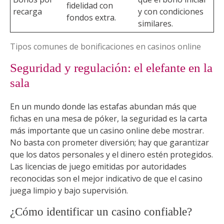
fidelidad con
recarga
y con condiciones
fondos extra.
similares.
Tipos comunes de bonificaciones en casinos online
Seguridad y regulación: el elefante en la
sala
En un mundo donde las estafas abundan más que
fichas en una mesa de póker, la seguridad es la carta
más importante que un casino online debe mostrar.
No basta con prometer diversión; hay que garantizar
que los datos personales y el dinero estén protegidos.
Las licencias de juego emitidas por autoridades
reconocidas son el mejor indicativo de que el casino
juega limpio y bajo supervisión.
¿Cómo identificar un casino confiable?