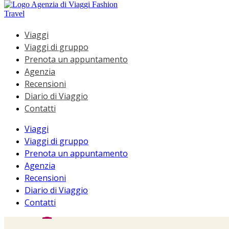
Viaggi
Home
>
Explorando el mundo de los casinos online en Esp
Viaggi di gruppo
Prenota un appuntamento
Agenzia
Explorando el
Recensioni
Diario di Viaggio
Contatti
mundo de los
Viaggi
Viaggi di gruppo
casinos onlin
Prenota un appuntamento
Agenzia
Recensioni
España
Diario di Viaggio
Contatti