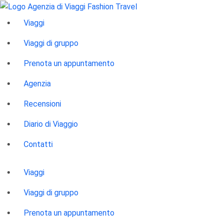
Viaggi
Viaggi di gruppo
Prenota un appuntamento
Agenzia
Recensioni
Diario di Viaggio
Contatti
Viaggi
Viaggi di gruppo
Prenota un appuntamento