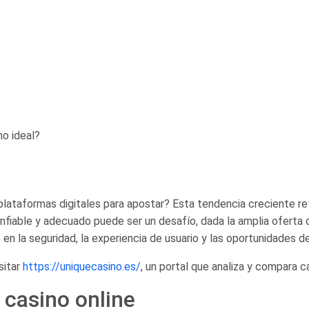
no ideal?
ataformas digitales para apostar? Esta tendencia creciente refl
onfiable y adecuado puede ser un desafío, dada la amplia oferta 
 en la seguridad, la experiencia de usuario y las oportunidades d
sitar
https://uniquecasino.es/
, un portal que analiza y compara c
 casino online