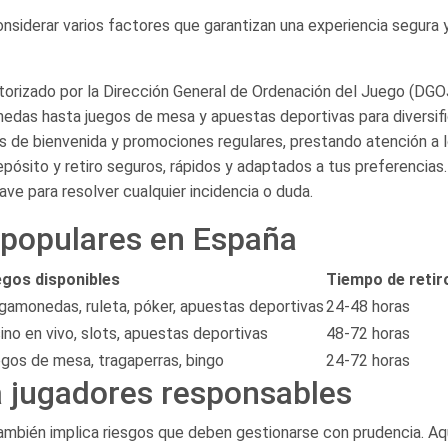
nsiderar varios factores que garantizan una experiencia segura 
orizado por la Dirección General de Ordenación del Juego (DGOJ
edas hasta juegos de mesa y apuestas deportivas para diversifi
s de bienvenida y promociones regulares, prestando atención a l
sito y retiro seguros, rápidos y adaptados a tus preferencias.
ve para resolver cualquier incidencia o duda.
 populares en España
gos disponibles
Tiempo de retir
gamonedas, ruleta, póker, apuestas deportivas
24-48 horas
ino en vivo, slots, apuestas deportivas
48-72 horas
gos de mesa, tragaperras, bingo
24-72 horas
a jugadores responsables
también implica riesgos que deben gestionarse con prudencia. A