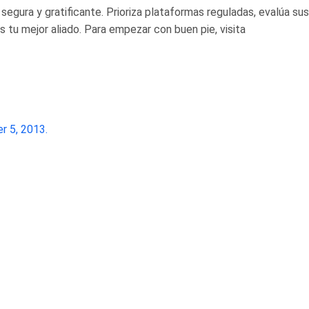
egura y gratificante. Prioriza plataformas reguladas, evalúa sus
s tu mejor aliado. Para empezar con buen pie, visita