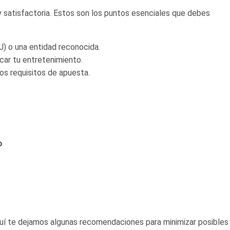
y satisfactoria. Estos son los puntos esenciales que debes
) o una entidad reconocida.
car tu entretenimiento.
os requisitos de apuesta.
o
quí te dejamos algunas recomendaciones para minimizar posibles