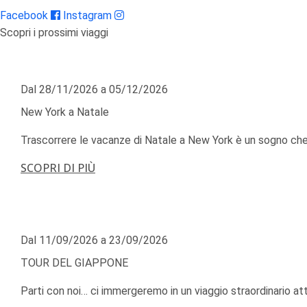
Facebook
Instagram
Scopri i prossimi viaggi
Dal 28/11/2026 a 05/12/2026
New York a Natale
Trascorrere le vacanze di Natale a New York è un sogno che 
SCOPRI DI PIÙ
Dal 11/09/2026 a 23/09/2026
TOUR DEL GIAPPONE
Parti con noi… ci immergeremo in un viaggio straordinario at