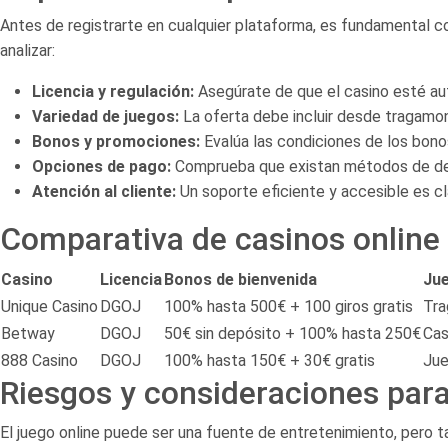
Antes de registrarte en cualquier plataforma, es fundamental co
analizar:
Licencia y regulación:
Asegúrate de que el casino esté aut
Variedad de juegos:
La oferta debe incluir desde tragamon
Bonos y promociones:
Evalúa las condiciones de los bono
Opciones de pago:
Comprueba que existan métodos de depó
Atención al cliente:
Un soporte eficiente y accesible es cla
Comparativa de casinos online
Casino
Licencia
Bonos de bienvenida
Jue
Unique Casino
DGOJ
100% hasta 500€ + 100 giros gratis
Tra
Betway
DGOJ
50€ sin depósito + 100% hasta 250€
Cas
888 Casino
DGOJ
100% hasta 150€ + 30€ gratis
Jue
Riesgos y consideraciones par
El juego online puede ser una fuente de entretenimiento, pero 