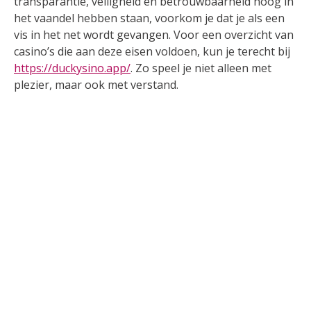
transparantie, veiligheid en betrouwbaarheid hoog in
het vaandel hebben staan, voorkom je dat je als een
vis in het net wordt gevangen. Voor een overzicht van
casino’s die aan deze eisen voldoen, kun je terecht bij
https://duckysino.app/
. Zo speel je niet alleen met
plezier, maar ook met verstand.