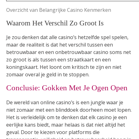
Overzicht van Belangrijke Casino Kenmerken
Waarom Het Verschil Zo Groot Is
Je zou denken dat alle casino’s hetzelfde spel spelen,
maar de realiteit is dat het verschil tussen een
betrouwbaar en een onbetrouwbaar casino soms net
zo groot is als tussen een straatkaart en een
koningskaart. Het loont om kritisch te zijn en niet
zomaar overal je geld in te stoppen.
Conclusie: Gokken Met Je Ogen Open
De wereld van online casino’s is een jungle waar je
niet zomaar met een blinddoek doorheen moet lopen.
Het is verleidelijk om te denken dat elk casino je een
eerlijke kans biedt, maar helaas is dat niet altijd het
geval. Door te kiezen voor platforms die