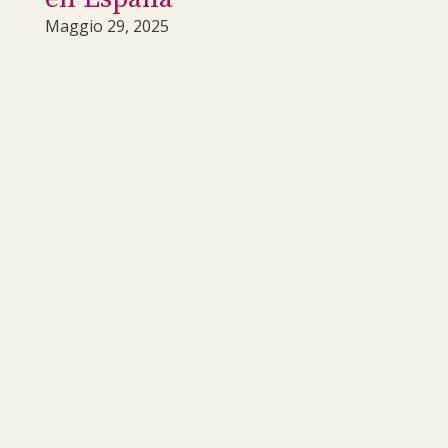
Maggio 29, 2025