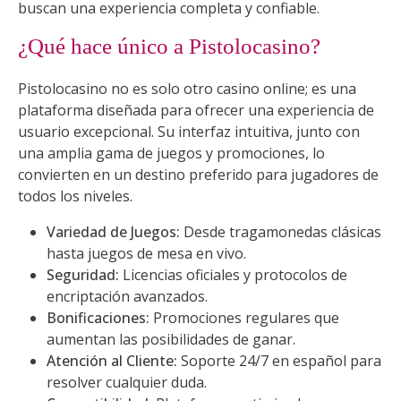
buscan una experiencia completa y confiable.
¿Qué hace único a Pistolocasino?
Pistolocasino no es solo otro casino online; es una
plataforma diseñada para ofrecer una experiencia de
usuario excepcional. Su interfaz intuitiva, junto con
una amplia gama de juegos y promociones, lo
convierten en un destino preferido para jugadores de
todos los niveles.
Variedad de Juegos:
Desde tragamonedas clásicas
hasta juegos de mesa en vivo.
Seguridad:
Licencias oficiales y protocolos de
encriptación avanzados.
Bonificaciones:
Promociones regulares que
aumentan las posibilidades de ganar.
Atención al Cliente:
Soporte 24/7 en español para
resolver cualquier duda.