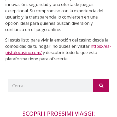
innovación, seguridad y una oferta de juegos
excepcional. Su compromiso con la experiencia del
usuario y la transparencia lo convierten en una
opción ideal para quienes buscan diversión y
confianza en el juego online.
Si estás listo para vivir la emoción del casino desde la
comodidad de tu hogar, no dudes en visitar
https://es-
pistolocasino.com/
y descubrir todo lo que esta
plataforma tiene para ofrecerte.
SCOPRI I PROSSIMI VIAGGI: