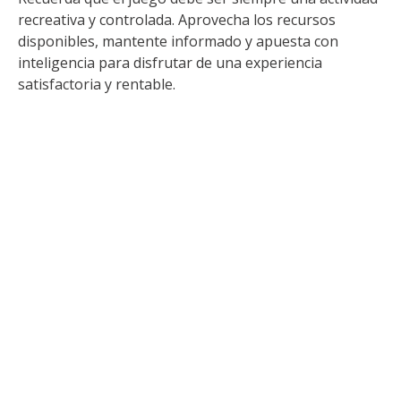
recreativa y controlada. Aprovecha los recursos
disponibles, mantente informado y apuesta con
inteligencia para disfrutar de una experiencia
satisfactoria y rentable.