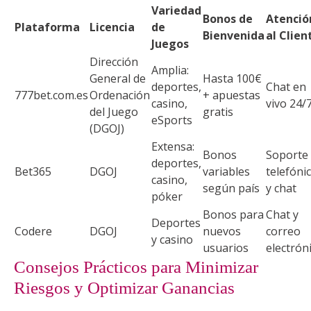
Variedad
Bonos de
Atenció
Plataforma
Licencia
de
Bienvenida
al Clien
Juegos
Dirección
Amplia:
General de
Hasta 100€
deportes,
Chat en
777bet.com.es
Ordenación
+ apuestas
casino,
vivo 24/
del Juego
gratis
eSports
(DGOJ)
Extensa:
Bonos
Soporte
deportes,
Bet365
DGOJ
variables
telefóni
casino,
según país
y chat
póker
Bonos para
Chat y
Deportes
Codere
DGOJ
nuevos
correo
y casino
usuarios
electrón
Consejos Prácticos para Minimizar
Riesgos y Optimizar Ganancias