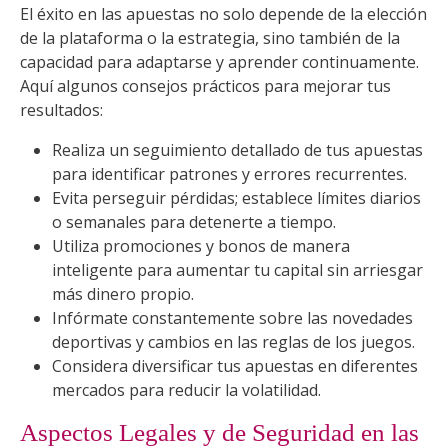
El éxito en las apuestas no solo depende de la elección
de la plataforma o la estrategia, sino también de la
capacidad para adaptarse y aprender continuamente.
Aquí algunos consejos prácticos para mejorar tus
resultados:
Realiza un seguimiento detallado de tus apuestas
para identificar patrones y errores recurrentes.
Evita perseguir pérdidas; establece límites diarios
o semanales para detenerte a tiempo.
Utiliza promociones y bonos de manera
inteligente para aumentar tu capital sin arriesgar
más dinero propio.
Infórmate constantemente sobre las novedades
deportivas y cambios en las reglas de los juegos.
Considera diversificar tus apuestas en diferentes
mercados para reducir la volatilidad.
Aspectos Legales y de Seguridad en las