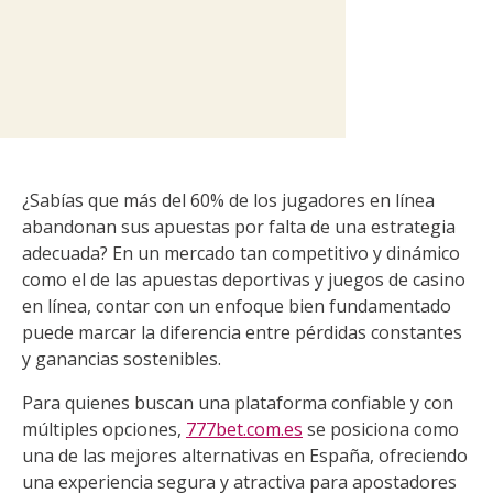
¿Sabías que más del 60% de los jugadores en línea
abandonan sus apuestas por falta de una estrategia
adecuada? En un mercado tan competitivo y dinámico
como el de las apuestas deportivas y juegos de casino
en línea, contar con un enfoque bien fundamentado
puede marcar la diferencia entre pérdidas constantes
y ganancias sostenibles.
Para quienes buscan una plataforma confiable y con
múltiples opciones,
777bet.com.es
se posiciona como
una de las mejores alternativas en España, ofreciendo
una experiencia segura y atractiva para apostadores