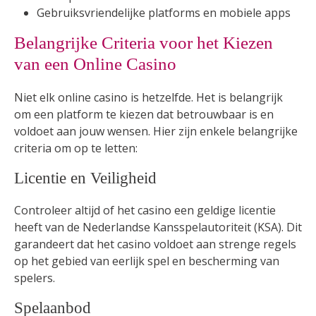
Gebruiksvriendelijke platforms en mobiele apps
Belangrijke Criteria voor het Kiezen
van een Online Casino
Niet elk online casino is hetzelfde. Het is belangrijk
om een platform te kiezen dat betrouwbaar is en
voldoet aan jouw wensen. Hier zijn enkele belangrijke
criteria om op te letten:
Licentie en Veiligheid
Controleer altijd of het casino een geldige licentie
heeft van de Nederlandse Kansspelautoriteit (KSA). Dit
garandeert dat het casino voldoet aan strenge regels
op het gebied van eerlijk spel en bescherming van
spelers.
Spelaanbod