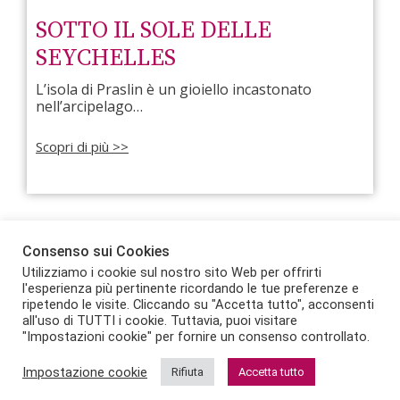
SOTTO IL SOLE DELLE
SEYCHELLES
L’isola di Praslin è un gioiello incastonato
nell’arcipelago…
Scopri di più >>
Consenso sui Cookies
Scopri tutti
Utilizziamo i cookie sul nostro sito Web per offrirti
l'esperienza più pertinente ricordando le tue preferenze e
ripetendo le visite. Cliccando su "Accetta tutto", acconsenti
all'uso di TUTTI i cookie. Tuttavia, puoi visitare
"Impostazioni cookie" per fornire un consenso controllato.
Seguici sui nostri social:
Impostazione cookie
Rifiuta
Accetta tutto