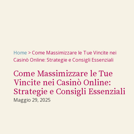
Home
>
Come Massimizzare le Tue Vincite nei
Casinò Online: Strategie e Consigli Essenziali
Come Massimizzare le Tue
Vincite nei Casinò Online:
Strategie e Consigli Essenziali
Maggio 29, 2025