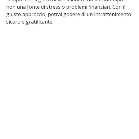
non una fonte di stress o problemi finanziari. Con il
giusto approccio, potrai godere di un intrattenimento
sicuro e gratificante.