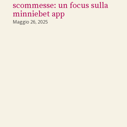
scommesse: un focus sulla
minniebet app
Maggio 26, 2025