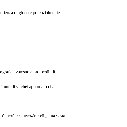
perienza di gioco e potenzialmente
tografia avanzate e protocolli di
i fanno di vnebet.app una scelta
’interfaccia user-friendly, una vasta