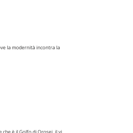
ve la modernità incontra la
e è il Golfo di Orosei, il vi