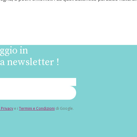
ggio in
ra newsletter !
 Privacy
e i
Termini e Condizioni
di Google.