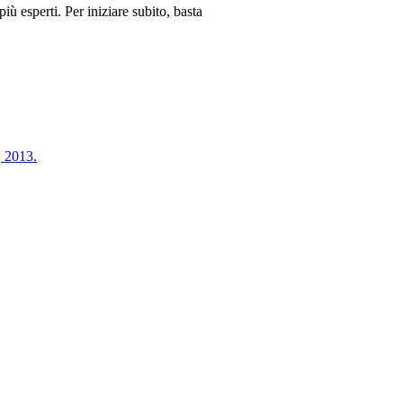
iù esperti. Per iniziare subito, basta